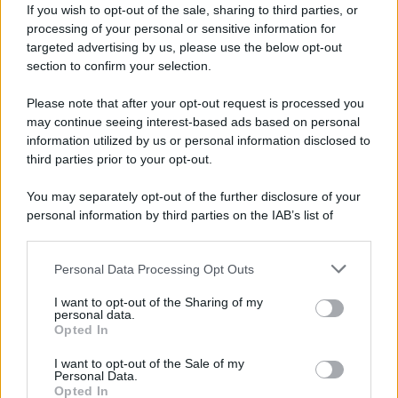
If you wish to opt-out of the sale, sharing to third parties, or
processing of your personal or sensitive information for
targeted advertising by us, please use the below opt-out
section to confirm your selection.
Please note that after your opt-out request is processed you
may continue seeing interest-based ads based on personal
information utilized by us or personal information disclosed to
Berlino salva la privacy delle chat online –
third parties prior to your opt-out.
ma il rischio censura resta all’orizzonte
You may separately opt-out of the further disclosure of your
17 Ottobre 2025 13:00
personal information by third parties on the IAB’s list of
downstream participants.
Personal Data Processing Opt Outs
This information may also be disclosed by us to third parties
#
UNA
FINESTRA
APERTA
on the IAB’s List of Downstream Participants that may further
I want to opt-out of the Sharing of my
disclose it to other third parties.
personal data.
Opted In
Una finestra aperta
Please note that this website/app uses one or more Google
services and may gather and store information including but
I want to opt-out of the Sale of my
Personal Data.
not limited to your visit or usage behaviour. You may click to
Opted In
grant or deny consent to Google and its third-party tags to