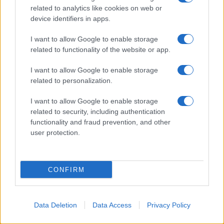
related to analytics like cookies on web or
device identifiers in apps.
I want to allow Google to enable storage
#
LA
BELT
AND
ROAD
INITIATIVE
related to functionality of the website or app.
I want to allow Google to enable storage
related to personalization.
I want to allow Google to enable storage
related to security, including authentication
functionality and fraud prevention, and other
user protection.
Yunnan: Dove il tè incontra il caffè e la
macadamia profuma di futuro
27 Ottobre 2025 10:00
CONFIRM
Data Deletion
Data Access
Privacy Policy
#
I
MEDIA
ALLA
GUERRA