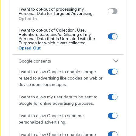
use your data for below specified purposes in below Google
I want to opt-out of processing my
consent section.
La governance cinese vista dai
Personal Data for Targeted Advertising.
Opted In
rappresentanti italiani e la visione dello
sviluppo comune sino-italiano
I want to opt-out of Collection, Use,
06 Agosto 2026 08:00
Retention, Sale, and/or Sharing of my
Personal Data that Is Unrelated with the
Purposes for which it was collected.
Opted Out
#
SCELTI
DAL
PEOPLE'S
DAILY
Google consents
I want to allow Google to enable storage
related to advertising like cookies on web or
device identifiers in apps.
I want to allow my user data to be sent to
Google for online advertising purposes.
I want to allow Google to send me
Registro di ispezione di un drone
personalized advertising.
intelligente
I want to allow Google to enable storage
30 Luglio 2026 09:00