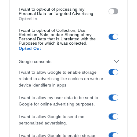
use your data for below specified purposes in below Google
I want to opt-out of processing my
consent section.
Personal Data for Targeted Advertising.
Opted In
Beppe Grillo e il socialismo con
I want to opt-out of Collection, Use,
caratteristiche italiane
Retention, Sale, and/or Sharing of my
Personal Data that Is Unrelated with the
30 Luglio 2026 09:00
Purposes for which it was collected.
Opted Out
Google consents
#
STORIA
IN
DIRETTA
I want to allow Google to enable storage
related to advertising like cookies on web or
device identifiers in apps.
di Loretta Napoleoni
I want to allow my user data to be sent to
Google for online advertising purposes.
I want to allow Google to send me
personalized advertising.
"Black Rock non perde mai" – l'allarme di
Volpi sulla bolla tecnologica
I want to allow Google to enable storage