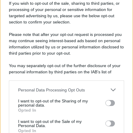
If you wish to opt-out of the sale, sharing to third parties, or
processing of your personal or sensitive information for
targeted advertising by us, please use the below opt-out
section to confirm your selection.
Please note that after your opt-out request is processed you
may continue seeing interest-based ads based on personal
information utilized by us or personal information disclosed to
third parties prior to your opt-out.
You may separately opt-out of the further disclosure of your
personal information by third parties on the IAB’s list of
downstream participants.
Personal Data Processing Opt Outs
This information may also be disclosed by us to third parties
on the IAB’s List of Downstream Participants that may further
I want to opt-out of the Sharing of my
disclose it to other third parties.
personal data.
Opted In
Please note that this website/app uses one or more Google
services and may gather and store information including but
I want to opt-out of the Sale of my
Personal Data.
not limited to your visit or usage behaviour. You may click to
Opted In
grant or deny consent to Google and its third-party tags to