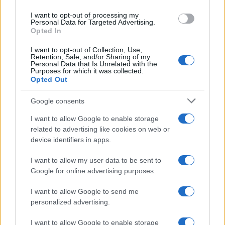
07 Agosto 2026 18:00
use your data for below specified purposes in below Google
I want to opt-out of processing my
consent section.
Personal Data for Targeted Advertising.
Opted In
#
STORIA
IN
DIRETTA
I want to opt-out of Collection, Use,
Retention, Sale, and/or Sharing of my
Personal Data that Is Unrelated with the
Purposes for which it was collected.
di Loretta Napoleoni
Opted Out
Google consents
I want to allow Google to enable storage
related to advertising like cookies on web or
device identifiers in apps.
"Black Rock non perde mai" – l'allarme di
Volpi sulla bolla tecnologica
I want to allow my user data to be sent to
27 Giugno 2026 16:24
Google for online advertising purposes.
I want to allow Google to send me
personalized advertising.
#
MONDISUD
I want to allow Google to enable storage