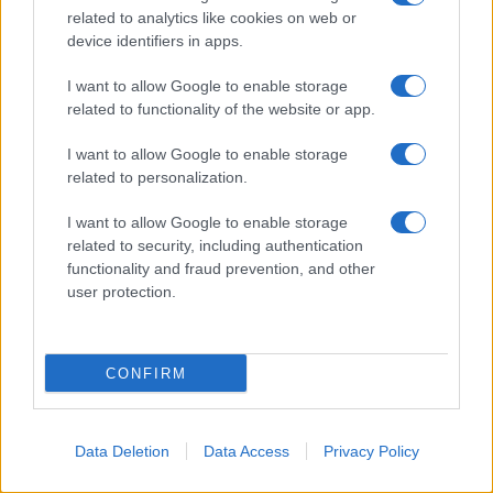
related to analytics like cookies on web or
device identifiers in apps.
di Fabrizio Verde
I want to allow Google to enable storage
related to functionality of the website or app.
I want to allow Google to enable storage
Dalla Convertibilità al "grillete fiscal":
related to personalization.
l'Argentina si consegna ai mercati (ancora
una volta)
I want to allow Google to enable storage
01 Agosto 2026 19:07
related to security, including authentication
functionality and fraud prevention, and other
user protection.
#
ECONOMIA
E
DINTORNI
CONFIRM
di Giuseppe Masala
Data Deletion
Data Access
Privacy Policy