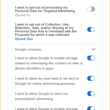
use your data for below specified purposes in below Google
27 Ottobre 2025 10:00
I want to opt-out of processing my
consent section.
Personal Data for Targeted Advertising.
Opted In
I want to opt-out of Collection, Use,
#
I
MEDIA
ALLA
GUERRA
Retention, Sale, and/or Sharing of my
Personal Data that Is Unrelated with the
Purposes for which it was collected.
Opted Out
di Francesco Santoianni
Google consents
I want to allow Google to enable storage
related to advertising like cookies on web or
device identifiers in apps.
Milioni di chiamate spam? Colpa dello
I want to allow my user data to be sent to
Stato che non c’è più
Google for online advertising purposes.
28 Luglio 2026 16:00
I want to allow Google to send me
personalized advertising.
#
NATIVI
I want to allow Google to enable storage