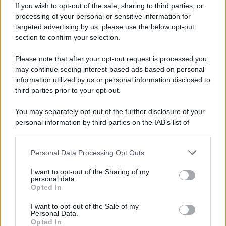
If you wish to opt-out of the sale, sharing to third parties, or
processing of your personal or sensitive information for
targeted advertising by us, please use the below opt-out
#
EDITORIALI
section to confirm your selection.
Please note that after your opt-out request is processed you
may continue seeing interest-based ads based on personal
information utilized by us or personal information disclosed to
third parties prior to your opt-out.
You may separately opt-out of the further disclosure of your
personal information by third parties on the IAB’s list of
Beppe Grillo e il socialismo con
downstream participants.
caratteristiche italiane
30 Luglio 2026 09:00
Personal Data Processing Opt Outs
This information may also be disclosed by us to third parties
on the IAB’s List of Downstream Participants that may further
I want to opt-out of the Sharing of my
disclose it to other third parties.
personal data.
Opted In
Please note that this website/app uses one or more Google
#
STORIA
IN
DIRETTA
services and may gather and store information including but
I want to opt-out of the Sale of my
Personal Data.
not limited to your visit or usage behaviour. You may click to
Opted In
grant or deny consent to Google and its third-party tags to