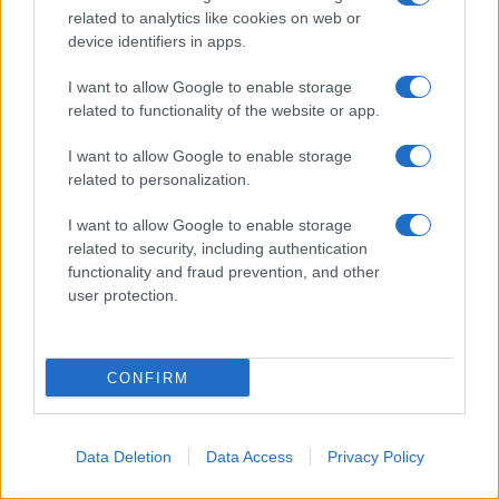
Yunnan: Dove il tè incontra il caffè e la
related to analytics like cookies on web or
macadamia profuma di futuro
device identifiers in apps.
27 Ottobre 2025 10:00
I want to allow Google to enable storage
related to functionality of the website or app.
I want to allow Google to enable storage
#
I
MEDIA
ALLA
GUERRA
related to personalization.
I want to allow Google to enable storage
di Francesco Santoianni
related to security, including authentication
functionality and fraud prevention, and other
user protection.
Milioni di chiamate spam? Colpa dello
CONFIRM
Stato che non c’è più
28 Luglio 2026 16:00
Data Deletion
Data Access
Privacy Policy