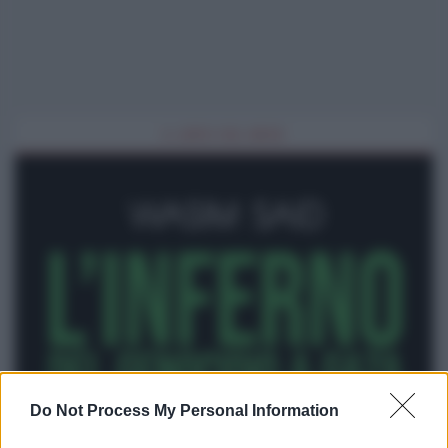
IL LIBRO DEL MESE
Do Not Process My Personal Information