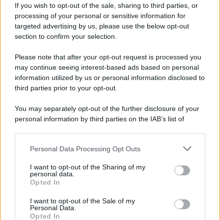
If you wish to opt-out of the sale, sharing to third parties, or
processing of your personal or sensitive information for
targeted advertising by us, please use the below opt-out
section to confirm your selection.
Please note that after your opt-out request is processed you
may continue seeing interest-based ads based on personal
information utilized by us or personal information disclosed to
third parties prior to your opt-out.
You may separately opt-out of the further disclosure of your
personal information by third parties on the IAB’s list of
downstream participants.
Personal Data Processing Opt Outs
This information may also be disclosed by us to third parties
on the IAB’s List of Downstream Participants that may further
I want to opt-out of the Sharing of my
disclose it to other third parties.
personal data.
Opted In
Please note that this website/app uses one or more Google
I PIÙ LETTI DELLA SETTIMANA
services and may gather and store information including but
I want to opt-out of the Sale of my
Personal Data.
not limited to your visit or usage behaviour. You may click to
Opted In
Restare umani: la forma più alta di ribellione al
grant or deny consent to Google and its third-party tags to