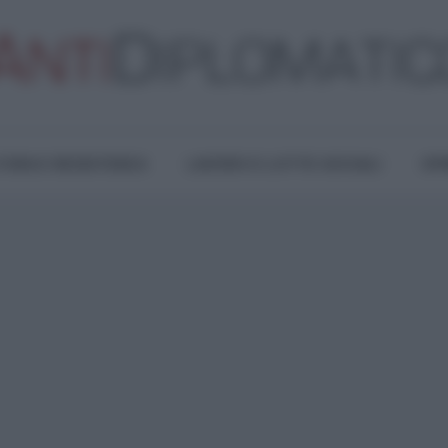
TURA E RESISTENZA
LAVORO E LOTTE SOCIALI
OPI