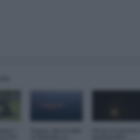
AIRS
imite":
Yemen, blocco Bab
l'Iran era pronto
na CNN
el-Mandab: Le
bombardare