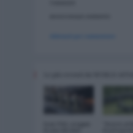
Commenti
ancora nessun commento
Abbonati per commentare
Le più recenti da WORLD AFF
Iran-USA, scoppia
"Scorte al l
il caso dei dati
il retrosce