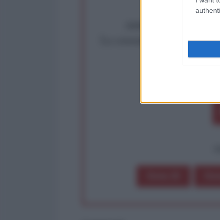
authenti
Abbiamo poco tempo pe
La censura imposta a l'Ant
Rivendica un
Partecip
op
Dona 1€
Don