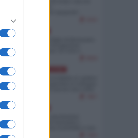
Invasione di Ceuta: cosa sta
accadendo
nell'enclave spagnola?
9242
EUROPA
Quando il figlio di Netanyahu
incitava "l'occupazione
musulmana" di Ceuta e
Melilla
8558
AMERICA LATINA
Dalla Convertibilità al "grillete
fiscal": l'Argentina si consegna
ai mercati (ancora una volta)
7867
EUROPA
Mosca: le esercitazioni
nucleari di Germania e
Francia sono il preludio a una
guerra contro la Russia
7403