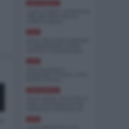
NORD-AMERICA
"Scorte al limite": il retroscena
CNN sulla difesa USA nel
conflitto iraniano
ASIA
Yemen, blocco Bab el-Mandab:
Le superpetroliere saudite
costrette a circumnavigare
l'Africa
ASIA
l'Iran era pronto a
bombardare l'Ucraina, cos'ha
fermato l'attacco
NORD-AMERICA
Guerra all'Iran, scorte USA al
limite: il Pentagono investe
miliardi per ricostituire gli
arsenali
 a
ASIA
Canale diplomatico resta