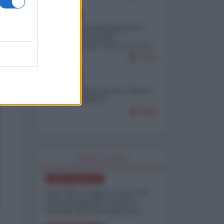
EUROPA
Petro accusa Netanyahu di
essere responsabile
"dell'invasione civile di Ceuta
da parte dei marocchini"
7075
EUROPA
Ceuta, perché non mi aspetto
più nulla dall'UE
6846
WORLD AFFAIRS
NORD-AMERICA
Iran-USA, scoppia il caso dei
dati manipolati: il nuovo
metodo del Pentagono per
minimizzare le perdite