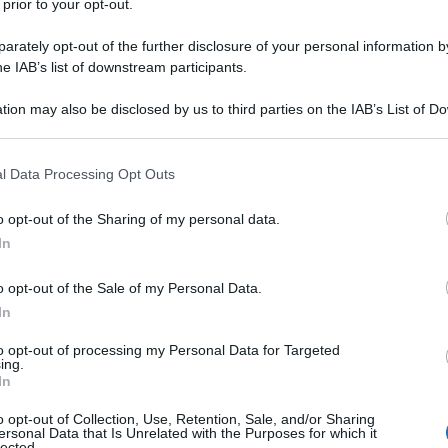
ragione almeno per metà, gli Usa hanno ignorato la
 prior to your opt-out.
i. Oggi hanno invece trovato una coalizione di
rately opt-out of the further disclosure of your personal information by
bblicani che hanno coraggiosamente raggiunto un
he IAB’s list of downstream participants.
gge che, anche se non perfetto, offre maggiori
cati di cui gli Usa hanno bisogno per prosperare e una
tion may also be disclosed by us to third parties on the IAB’s List of 
tadinanza. Eppure sembra che i Repubblicani non
 that may further disclose it to other third parties.
re una legge simile.
 that this website/app uses one or more Google services and may gath
edman, sono restii al disegno di legge perché
l Data Processing Opt Outs
including but not limited to your visit or usage behaviour. You may click 
ati da gente bianca che ha una resistenza
 to Google and its third-party tags to use your data for below specifi
mmigrazione, temendo la perdita di posti di lavoro
o opt-out of the Sharing of my personal data.
ogle consent section.
n America.
E piuttosto che cercare di disinnescare
In
o di legge sull' immigrazione nel contesto più ampio
o opt-out of the Sale of my Personal Data.
ani sembrano impegnati ad alimentarle.
In
cinque concorrenti piattaforme di mercato: Nord
a del Sud, la Cina e l'Asia orientale. Abbiamo già
to opt-out of processing my Personal Data for Targeted
onomico attraverso l'American Free Trade Agreement
ing.
In
vista strategico, una delle priorità di politica estera
di integrare ulteriormente il Nord America.
o opt-out of Collection, Use, Retention, Sale, and/or Sharing
ersonal Data that Is Unrelated with the Purposes for which it
 per creare un confine moderno e un continente più
lected.