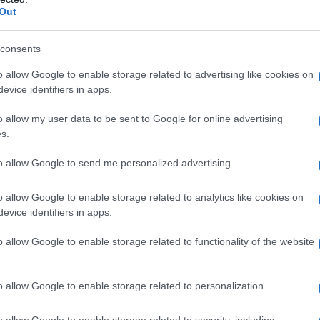
ni propongono di affrontare l'immigrazione illegale
Out
e per un costo di oltre 40 miliardi di dollari ",
e del Center for North American Studies at American
consents
h American Idea: A Vision of a Continental Future.”
o allow Google to enable storage related to advertising like cookies on
ere interessati al libero mercato, ma invece cercano
evice identifiers in apps.
ha aggiunto Pastore. "Invece di eliminare le le
iffa esterna comune e un mercato continentale senza
o allow my user data to be sent to Google for online advertising
stri vicini."
s.
lle recinzioni, non eliminerà l'immigrazione
 persone che soggiornano illegalmente sono persone
to allow Google to send me personalized advertising.
o, spiega Pastore. In più, messicani e canadesi
e di essere percepiti come minacce e non come
o allow Google to enable storage related to analytics like cookies on
evice identifiers in apps.
ude Friedman, non gioca a favore dei punti di forza
o allow Google to enable storage related to functionality of the website
 ignora la direzione che il mondo sta prendendo.
o allow Google to enable storage related to personalization.
o allow Google to enable storage related to security, including