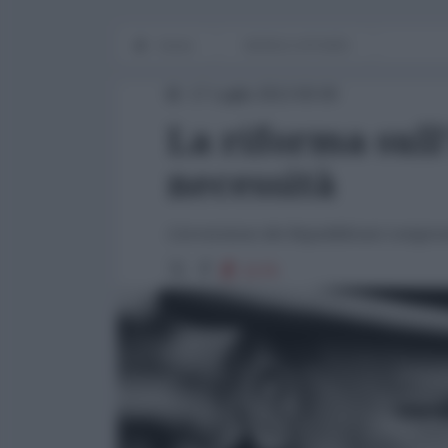
Home
WORLD AFFAIRS
17 Luglio 2013 00:00
La riforma sul
necessità
L'avversione dei Repubblicani comprome
2176