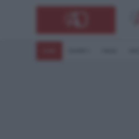
HOME
ESTERI
ITALIA
CUL