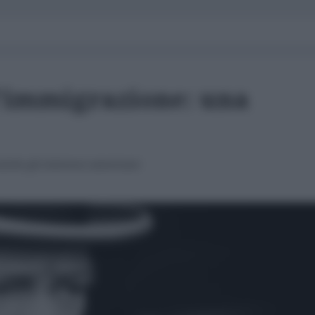
l'immigrazione: una
tte gli interessi americani