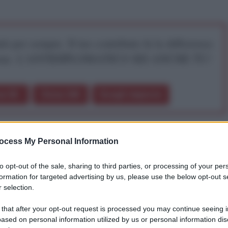
iti per sempre. Il tuo contributo fa la differenza:
mazione. L'ANTIDIPLOMATICO SEI ANCHE TU!
a 5€
Dona 15€
Scegli importo
alla deriva dal punto di vista politico, gli ottimisti
ocess My Personal Information
ll : "gli americani sanno sempre fare la cosa giusta,
possibilità." Thomas Friedman, in "
If Churchill
to opt-out of the sale, sharing to third parties, or processing of your per
e quest'affermazione non sia più vera.
formation for targeted advertising by us, please use the below opt-out s
l New York Times, non ha mai avuto a che fare con il
 selection.
ncontrato i repubblicani di oggi: un gruppo pronto ad
ull'immigrazione che è manifestamente negli
 that after your opt-out request is processed you may continue seeing i
strategici del paese.
ased on personal information utilized by us or personal information dis