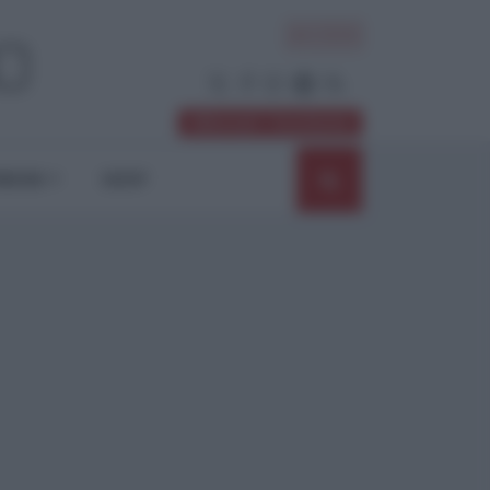
ACCEDI
Abbonati / Sostienici
NIONI
SHOP