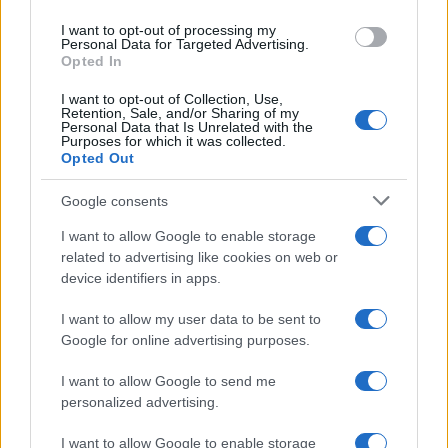
use your data for below specified purposes in below Google
I want to opt-out of processing my
consent section.
Personal Data for Targeted Advertising.
di Francesco Santoianni
Opted In
I want to opt-out of Collection, Use,
Retention, Sale, and/or Sharing of my
Personal Data that Is Unrelated with the
Purposes for which it was collected.
Opted Out
Milioni di chiamate spam? Colpa dello
Google consents
Stato che non c’è più
I want to allow Google to enable storage
28 Luglio 2026 16:00
related to advertising like cookies on web or
device identifiers in apps.
I want to allow my user data to be sent to
#
NATIVI
Google for online advertising purposes.
I want to allow Google to send me
di Raffaella Milandri
personalized advertising.
I want to allow Google to enable storage