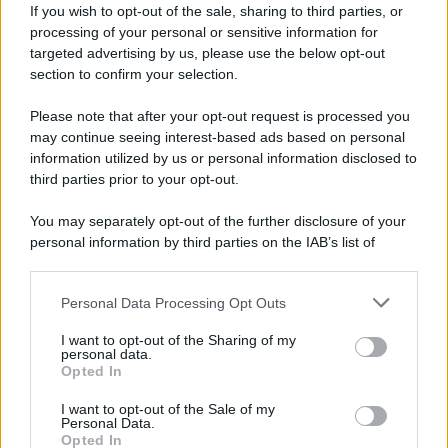
If you wish to opt-out of the sale, sharing to third parties, or
#
LA
BELT
AND
ROAD
INITIATIVE
processing of your personal or sensitive information for
targeted advertising by us, please use the below opt-out
section to confirm your selection.
Please note that after your opt-out request is processed you
may continue seeing interest-based ads based on personal
information utilized by us or personal information disclosed to
third parties prior to your opt-out.
Yunnan: Dove il tè incontra il caffè e la
You may separately opt-out of the further disclosure of your
macadamia profuma di futuro
personal information by third parties on the IAB’s list of
27 Ottobre 2025 10:00
downstream participants.
Personal Data Processing Opt Outs
This information may also be disclosed by us to third parties
on the IAB’s List of Downstream Participants that may further
I want to opt-out of the Sharing of my
disclose it to other third parties.
#
I
MEDIA
ALLA
GUERRA
personal data.
Opted In
Please note that this website/app uses one or more Google
services and may gather and store information including but
I want to opt-out of the Sale of my
di Francesco Santoianni
Personal Data.
not limited to your visit or usage behaviour. You may click to
Opted In
grant or deny consent to Google and its third-party tags to