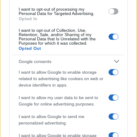
use your data for below specified purposes in below Google
I want to opt-out of processing my
consent section.
di Raffaella Milandri
Personal Data for Targeted Advertising.
Opted In
I want to opt-out of Collection, Use,
Retention, Sale, and/or Sharing of my
Personal Data that Is Unrelated with the
Purposes for which it was collected.
Trump consegna alle miniere le terre
Opted Out
sacre dei nativi. Ai turisti resta la
cartolina
Google consents
16 Luglio 2026 09:30
I want to allow Google to enable storage
related to advertising like cookies on web or
device identifiers in apps.
#
I
MEZZI
E
I
FINI
I want to allow my user data to be sent to
Google for online advertising purposes.
di Francesco Erspamer
I want to allow Google to send me
personalized advertising.
I want to allow Google to enable storage