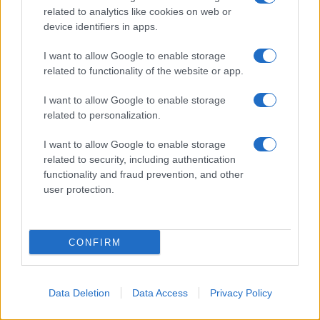
related to analytics like cookies on web or
device identifiers in apps.
Halloween e il fascismo
I want to allow Google to enable storage
related to functionality of the website or app.
03 Novembre 2025 09:00
I want to allow Google to enable storage
related to personalization.
#
MONDO
GRANDE
E
TERRIBILE
I want to allow Google to enable storage
related to security, including authentication
functionality and fraud prevention, and other
di Paolo Desogus
user protection.
CONFIRM
Ceuta, perché non mi aspetto più nulla
dall'UE
Data Deletion
Data Access
Privacy Policy
02 Agosto 2026 16:00