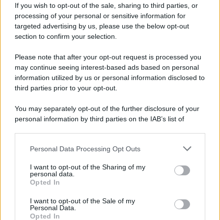
27 Ottobre 2025 10:00
If you wish to opt-out of the sale, sharing to third parties, or
processing of your personal or sensitive information for
targeted advertising by us, please use the below opt-out
section to confirm your selection.
#
I
MEDIA
ALLA
GUERRA
Please note that after your opt-out request is processed you
may continue seeing interest-based ads based on personal
di Francesco Santoianni
information utilized by us or personal information disclosed to
third parties prior to your opt-out.
You may separately opt-out of the further disclosure of your
personal information by third parties on the IAB’s list of
downstream participants.
Milioni di chiamate spam? Colpa dello
Personal Data Processing Opt Outs
Stato che non c’è più
This information may also be disclosed by us to third parties
on the IAB’s List of Downstream Participants that may further
28 Luglio 2026 16:00
I want to opt-out of the Sharing of my
disclose it to other third parties.
personal data.
Opted In
Please note that this website/app uses one or more Google
services and may gather and store information including but
I want to opt-out of the Sale of my
Personal Data.
#
NATIVI
not limited to your visit or usage behaviour. You may click to
Opted In
grant or deny consent to Google and its third-party tags to