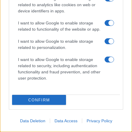
related to analytics like cookies on web or
device identifiers in apps.
I want to allow Google to enable storage
related to functionality of the website or app.
I want to allow Google to enable storage
Registro di ispezione di un drone
related to personalization.
intelligente
30 Luglio 2026 09:00
I want to allow Google to enable storage
related to security, including authentication
functionality and fraud prevention, and other
user protection.
#
LA
BELT
AND
ROAD
INITIATIVE
CONFIRM
Data Deletion
Data Access
Privacy Policy