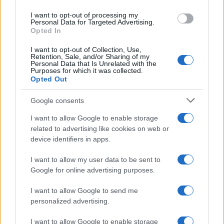
use your data for below specified purposes in below Google
I want to opt-out of processing my
consent section.
Personal Data for Targeted Advertising.
Opted In
#
UNA
FINESTRA
APERTA
I want to opt-out of Collection, Use,
Retention, Sale, and/or Sharing of my
Una finestra aperta
Personal Data that Is Unrelated with the
Purposes for which it was collected.
Opted Out
Google consents
I want to allow Google to enable storage
La governance cinese vista dai
rappresentanti italiani e la visione dello
related to advertising like cookies on web or
sviluppo comune sino-italiano
device identifiers in apps.
06 Agosto 2026 08:00
I want to allow my user data to be sent to
Google for online advertising purposes.
I want to allow Google to send me
#
SCELTI
DAL
PEOPLE'S
DAILY
personalized advertising.
I want to allow Google to enable storage