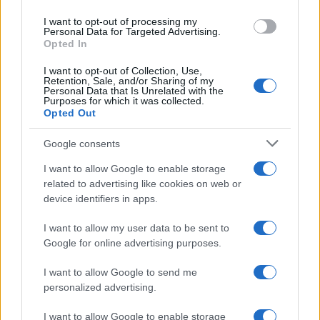
#
LA
BELT
AND
ROAD
INITIATIVE
use your data for below specified purposes in below Google
I want to opt-out of processing my
consent section.
Personal Data for Targeted Advertising.
Opted In
I want to opt-out of Collection, Use,
Retention, Sale, and/or Sharing of my
Personal Data that Is Unrelated with the
Purposes for which it was collected.
Opted Out
Google consents
Yunnan: Dove il tè incontra il caffè e la
macadamia profuma di futuro
I want to allow Google to enable storage
related to advertising like cookies on web or
27 Ottobre 2025 10:00
device identifiers in apps.
I want to allow my user data to be sent to
Google for online advertising purposes.
#
I
MEDIA
ALLA
GUERRA
I want to allow Google to send me
personalized advertising.
di Francesco Santoianni
I want to allow Google to enable storage