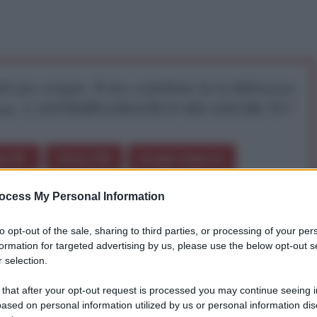
iti per sempre. Il tuo contributo fa la differenza:
mazione. L'ANTIDIPLOMATICO SEI ANCHE TU!
a 5€
Dona 15€
Scegli importo
ocess My Personal Information
OSCE ha
denunciato
che il processo elettorale in
to opt-out of the sale, sharing to third parties, or processing of your per
ato accesso degli elettori a una pluralità di opinioni e
formation for targeted advertising by us, please use the below opt-out s
imidazione degli elettori", "aumento del numero di
 selection.
una "mancanza di controllo giurisdizionale sulle
 that after your opt-out request is processed you may continue seeing i
".
ased on personal information utilized by us or personal information dis