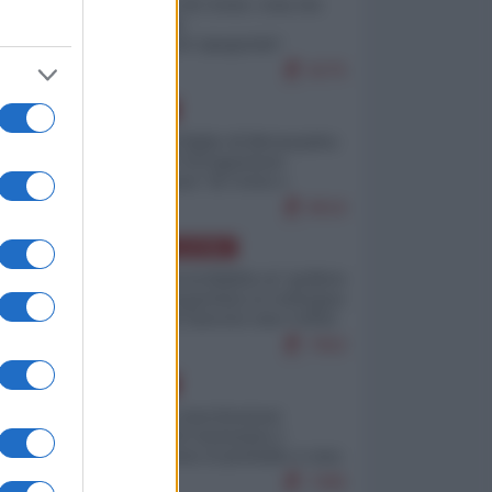
Invasione di Ceuta: cosa sta
accadendo
nell'enclave spagnola?
9275
EUROPA
Quando il figlio di Netanyahu
incitava "l'occupazione
musulmana" di Ceuta e
Melilla
8616
AMERICA LATINA
Dalla Convertibilità al "grillete
fiscal": l'Argentina si consegna
ai mercati (ancora una volta)
7902
EUROPA
Mosca: le esercitazioni
nucleari di Germania e
Francia sono il preludio a una
guerra contro la Russia
7495