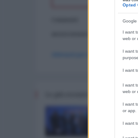
Opted 
Commenti
Google 
I want t
ancora nessun commento
web or d
I want t
Abbonati per commentare
purpose
I want 
I want t
web or d
Le più recenti da Finanza
I want t
or app.
I want t
I want t