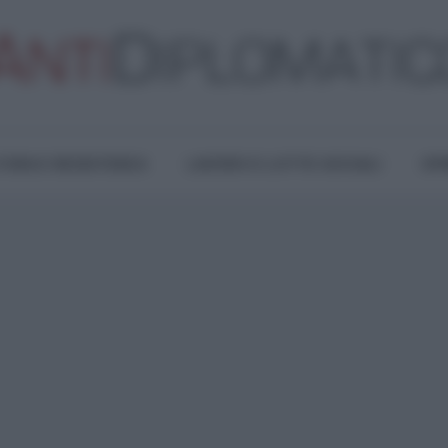
TURA E RESISTENZA
LAVORO E LOTTE SOCIALI
OPI