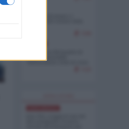
ITALIA
Il turismo di massa e i
"risvegli" del Corriere della
sera
7248
EUROPA
Petro accusa Netanyahu di
essere responsabile
"dell'invasione civile di Ceuta
da parte dei marocchini"
7120
WORLD AFFAIRS
NORD-AMERICA
Iran-USA, scoppia il caso dei
dati manipolati: il nuovo
metodo del Pentagono per