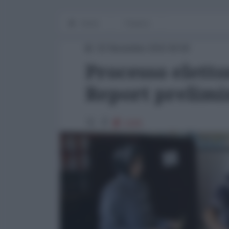
Home
Finanza
02 Novembre 2015 00:00
Processo eletto
Report prelim
2225