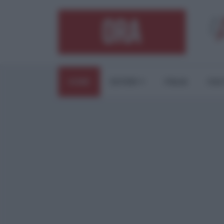
HOME
ESTERI
ITALIA
CUL