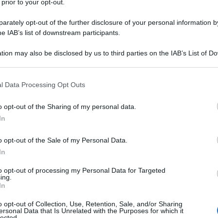
 prior to your opt-out.
rately opt-out of the further disclosure of your personal information by
ATTENZIONE!
he IAB’s list of downstream participants.
r reagire alla dittatura degli algoritmi.
tion may also be disclosed by us to third parties on the IAB’s List of 
iDiplomatico lede un tuo diritto fondamentale.
 that may further disclose it to other third parties.
a vera informazione pluralista.
 that this website/app uses one or more Google services and may gath
l Data Processing Opt Outs
including but not limited to your visit or usage behaviour. You may click 
a alla nostra Lunga Marcia.
 to Google and its third-party tags to use your data for below specifi
o opt-out of the Sharing of my personal data.
ogle consent section.
In
Abbonati!
o opt-out of the Sale of my Personal Data.
In
to opt-out of processing my Personal Data for Targeted
pure effettua una donazione
ing.
In
a 5€
Dona 15€
Scegli importo
o opt-out of Collection, Use, Retention, Sale, and/or Sharing
ersonal Data that Is Unrelated with the Purposes for which it
lected.