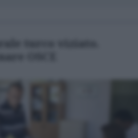
rale turco viziato.
inare OSCE