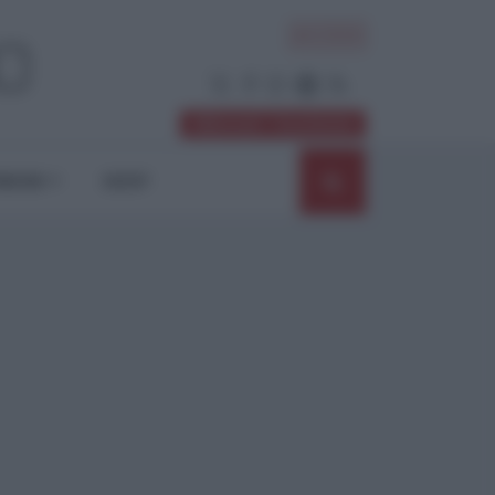
ACCEDI
Abbonati / Sostienici
NIONI
SHOP