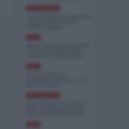
minimizzare le perdite
NORD-AMERICA
"Scorte al limite": il retroscena
CNN sulla difesa USA nel
conflitto iraniano
ASIA
Yemen, blocco Bab el-Mandab:
Le superpetroliere saudite
costrette a circumnavigare
l'Africa
ASIA
l'Iran era pronto a
bombardare l'Ucraina, cos'ha
fermato l'attacco
NORD-AMERICA
Guerra all'Iran, scorte USA al
limite: il Pentagono investe
miliardi per ricostituire gli
arsenali
ASIA