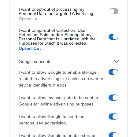
Russia? Tre scenari per il 2030 (e le
use your data for below specified purposes in below Google
alternative alla linea dura)
I want to opt-out of processing my
consent section.
Personal Data for Targeted Advertising.
20 Luglio 2026 10:00
Opted In
I want to opt-out of Collection, Use,
Retention, Sale, and/or Sharing of my
Personal Data that Is Unrelated with the
Purposes for which it was collected.
#
EDITORIALI
Opted Out
Google consents
I want to allow Google to enable storage
related to advertising like cookies on web or
device identifiers in apps.
I want to allow my user data to be sent to
Beppe Grillo e il socialismo con
Google for online advertising purposes.
caratteristiche italiane
I want to allow Google to send me
30 Luglio 2026 09:00
personalized advertising.
I want to allow Google to enable storage