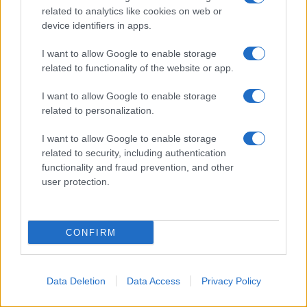
related to analytics like cookies on web or
#
STORIA
IN
DIRETTA
device identifiers in apps.
I want to allow Google to enable storage
di Loretta Napoleoni
related to functionality of the website or app.
I want to allow Google to enable storage
related to personalization.
I want to allow Google to enable storage
related to security, including authentication
"Black Rock non perde mai" – l'allarme di
Volpi sulla bolla tecnologica
functionality and fraud prevention, and other
user protection.
27 Giugno 2026 16:24
CONFIRM
#
MONDISUD
Data Deletion
Data Access
Privacy Policy
di Fabrizio Verde