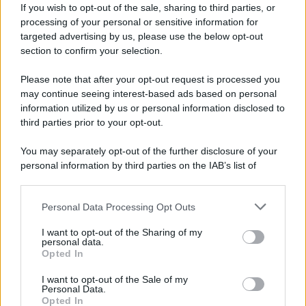
If you wish to opt-out of the sale, sharing to third parties, or
processing of your personal or sensitive information for
targeted advertising by us, please use the below opt-out
section to confirm your selection.
Please note that after your opt-out request is processed you
"Mentre noi giochiamo con i chatbot, la
may continue seeing interest-based ads based on personal
Cina si è presa il futuro dell'IA" (VIDEO)
information utilized by us or personal information disclosed to
24 Giugno 2026 08:00
third parties prior to your opt-out.
You may separately opt-out of the further disclosure of your
personal information by third parties on the IAB’s list of
#
RETHINK.POWER
downstream participants.
Personal Data Processing Opt Outs
This information may also be disclosed by us to third parties
di Alessandro Bartoloni
on the IAB’s List of Downstream Participants that may further
I want to opt-out of the Sharing of my
disclose it to other third parties.
personal data.
Opted In
Please note that this website/app uses one or more Google
services and may gather and store information including but
I want to opt-out of the Sale of my
Personal Data.
not limited to your visit or usage behaviour. You may click to
Come finirebbe una guerra tra UE e
Opted In
grant or deny consent to Google and its third-party tags to