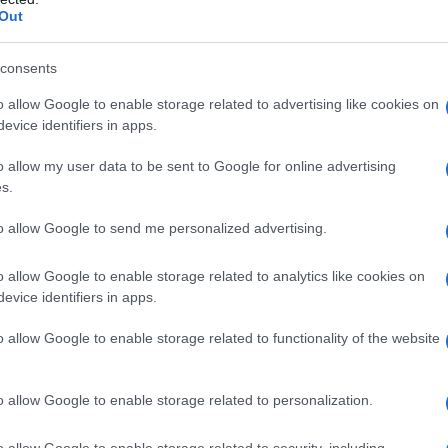
o concetto porta allo smantellamento del sistema
Out
ente (nell'ex Unione Sovietica, nell'Europa dell'Est
rdinare ciò che rimane allo stato di subfornitori
consents
e dei principali imprese giganti transnazionali
degli Usa, alcune dall'Europa Occidentale e dal
o allow Google to enable storage related to advertising like cookies on
evice identifiers in apps.
o allow my user data to be sent to Google for online advertising
ica l'intervento statale, cioè la pianificazione
s.
stema finanziario nazionale indipendente con
iamente la costruzione di industrie, nello schema di
to allow Google to send me personalized advertising.
o l'inflazione e un largo e crescente debito estero. Il
essere concepito in modo da supportare lo sviluppo
o allow Google to enable storage related to analytics like cookies on
estimenti diretti esteri associati dovrebbero essere
evice identifiers in apps.
 che rafforzino il progetto nazionale, non che lo
o allow Google to enable storage related to functionality of the website
o a ravvivare l'agricoltura contadina,
con
o allow Google to enable storage related to personalization.
ne dalle aree rurali a un tasso tale che esso non possa
dustriale urbano. L'obiettivo implica che la terra non
o allow Google to enable storage related to security, including