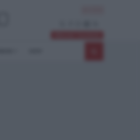
ACCEDI
Abbonati / Sostienici
NIONI
SHOP