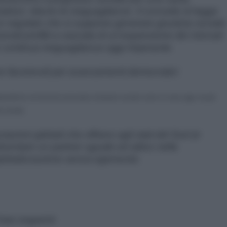
rice: ridurre le ineguaglianze. Il concetto di legge
n regolato che si suppone generare giustizia sociale
zionali profitti a cascata di un'espansione dei mercati
ale continua ineguaglianza oggi imperante.
ive favorevoli per avanzamenti democratici
partitismo ed elezioni) associate al disastro sociale come è il caso oggi, ha già
a società.
oziazioni globali che offrano agli stati del Sud (e
 diventare un partner uguale ed attivo nella
i globalizzazione senza egemonie.
rasi seguenti