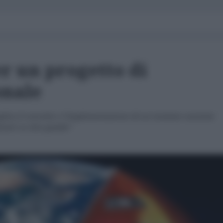
r un progetto di
onale
plica il concetto e l'implementazione di un insieme coerente
minare su due gambe”