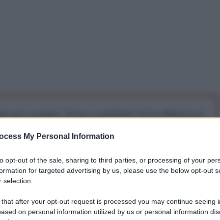
iti per sempre. Il tuo contributo fa la differenza:
mazione. L'ANTIDIPLOMATICO SEI ANCHE TU!
ocess My Personal Information
to opt-out of the sale, sharing to third parties, or processing of your per
a 5€
Dona 15€
Scegli importo
formation for targeted advertising by us, please use the below opt-out s
 selection.
 that after your opt-out request is processed you may continue seeing i
ased on personal information utilized by us or personal information dis