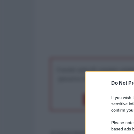
I nostri articoli saranno gratu
preserva la libera infor
Do Not Pr
If you wish 
Dona 1€
Don
sensitive in
confirm your
Please note
based ads b
di Samir Amin*