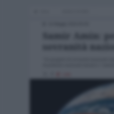
Home
WORLD AFFAIRS
16 Maggio 2016 00:00
Samir Amin: pe
sovranità nazi
"Un progetto di sovranità nazionale im
di politiche nazionali miranti a “cam
1388