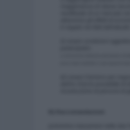
maggioranza di classe lavorat
neolibeale di un mercato no
attraverso gli effetti di ecce
è negato nei fatti dall'attu
ii) creare condizioni oggett
partecipativi.
La democrazia elettorale partecipativa (multi
perso molta credibilità in vasti segmenti dell
iii) creare il terreno per neg
dell'ex Est) le possibilità di
ricostruzione di percorsi d
B) Raccomandazioni:
potremmo riassumere nelle due f