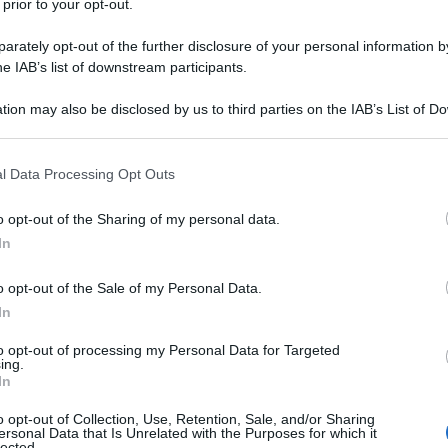
 prior to your opt-out.
rately opt-out of the further disclosure of your personal information by
he IAB’s list of downstream participants.
er Marx21.it
tion may also be disclosed by us to third parties on the IAB’s List of 
nale implica il concetto e l'implementazione di un
 that may further disclose it to other third parties.
zionali miranti a “camminare su due gambe”, cioè
 that this website/app uses one or more Google services and may gath
l Data Processing Opt Outs
including but not limited to your visit or usage behaviour. You may click 
ttivo industriale integrato e autocentrato
 to Google and its third-party tags to use your data for below specifi
i rivitalizzazione e modernizzazione dell'agricoltura
o opt-out of the Sharing of my personal data.
ogle consent section.
In
i in un piano di azione coerente e complessivo.
o opt-out of the Sale of my Personal Data.
ttivo industriale complessivo
e integrato implica
In
ta in modo da diventare il principale fornitore e/o il
to opt-out of processing my Personal Data for Targeted
strie.
ing.
In
o con il dogma neo liberale che è basato sul criterio
o opt-out of Collection, Use, Retention, Sale, and/or Sharing
iascun singolo comparto industriale considerato
ersonal Data that Is Unrelated with the Purposes for which it
lected.