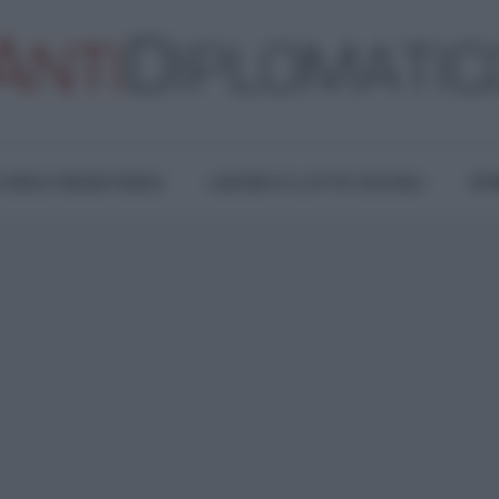
TURA E RESISTENZA
LAVORO E LOTTE SOCIALI
OPI