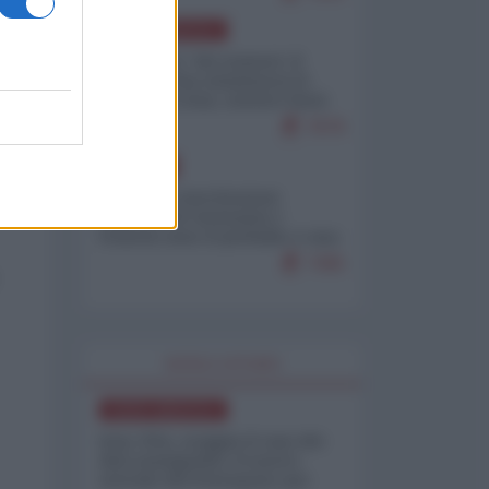
NORD-AMERICA
Il "mistero" dei numeri: il
governo Usa minimizza le
vittime in Iran, mentre fonti
interne...
7679
EUROPA
Mosca: le esercitazioni
nucleari di Germania e
Francia sono il preludio a una
guerra contro la Russia
7365
WORLD AFFAIRS
NORD-AMERICA
Iran-USA, scoppia il caso dei
dati manipolati: il nuovo
metodo del Pentagono per