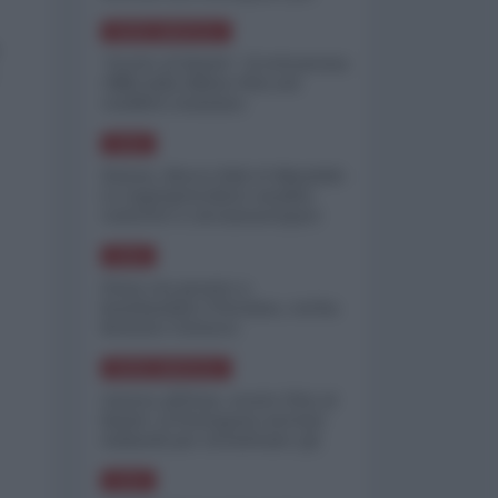
minimizzare le perdite
NORD-AMERICA
"Scorte al limite": il retroscena
CNN sulla difesa USA nel
conflitto iraniano
ASIA
Yemen, blocco Bab el-Mandab:
Le superpetroliere saudite
costrette a circumnavigare
l'Africa
ASIA
l'Iran era pronto a
bombardare l'Ucraina, cos'ha
fermato l'attacco
NORD-AMERICA
Guerra all'Iran, scorte USA al
limite: il Pentagono investe
miliardi per ricostituire gli
arsenali
ASIA