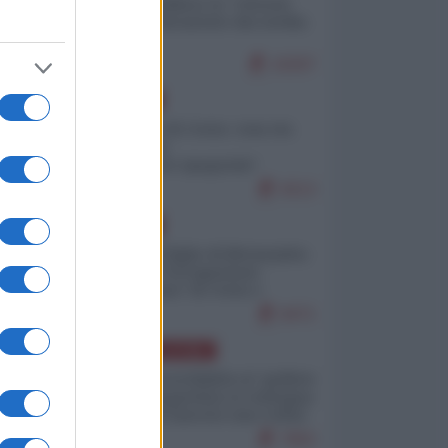
Quali sarebbero le “vittorie
ucraine” decantate dai media
italici?
10207
EUROPA
Invasione di Ceuta: cosa sta
accadendo
nell'enclave spagnola?
9213
EUROPA
Quando il figlio di Netanyahu
incitava "l'occupazione
musulmana" di Ceuta e
Melilla
8471
AMERICA LATINA
Dalla Convertibilità al "grillete
fiscal": l'Argentina si consegna
ai mercati (ancora una volta)
7802