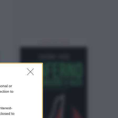
IL LIBRO DEL MESE
sonal or
ection to
nterest-
closed to