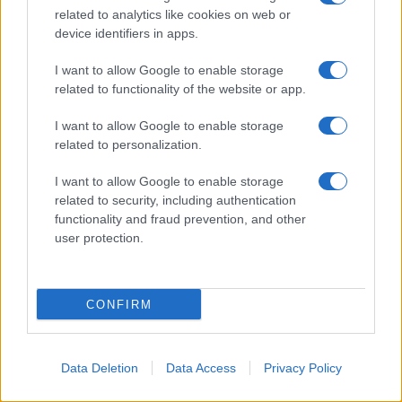
related to analytics like cookies on web or
device identifiers in apps.
I want to allow Google to enable storage
Trump consegna alle miniere le terre
related to functionality of the website or app.
sacre dei nativi. Ai turisti resta la
cartolina
I want to allow Google to enable storage
related to personalization.
16 Luglio 2026 09:30
I want to allow Google to enable storage
related to security, including authentication
functionality and fraud prevention, and other
#
I
MEZZI
E
I
FINI
user protection.
di Francesco Erspamer
CONFIRM
Data Deletion
Data Access
Privacy Policy