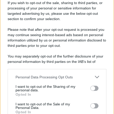
If you wish to opt-out of the sale, sharing to third parties, or
#
LA
BELT
AND
ROAD
INITIATIVE
processing of your personal or sensitive information for
targeted advertising by us, please use the below opt-out
section to confirm your selection.
Please note that after your opt-out request is processed you
may continue seeing interest-based ads based on personal
information utilized by us or personal information disclosed to
third parties prior to your opt-out.
Yunnan: Dove il tè incontra il caffè e la
You may separately opt-out of the further disclosure of your
macadamia profuma di futuro
personal information by third parties on the IAB’s list of
downstream participants.
27 Ottobre 2025 10:00
Personal Data Processing Opt Outs
This information may also be disclosed by us to third parties
on the IAB’s List of Downstream Participants that may further
I want to opt-out of the Sharing of my
disclose it to other third parties.
personal data.
#
I
MEDIA
ALLA
GUERRA
Opted In
Please note that this website/app uses one or more Google
services and may gather and store information including but
I want to opt-out of the Sale of my
di Francesco Santoianni
Personal Data.
not limited to your visit or usage behaviour. You may click to
Opted In
grant or deny consent to Google and its third-party tags to