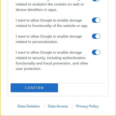
related to analytics like cookies on web or
device identifiers in apps.
I want to allow Google to enable storage
related to functionality of the website or app.
"Mentre noi giochiamo con i chatbot, la
Cina si è presa il futuro dell'IA" (VIDEO)
I want to allow Google to enable storage
24 Giugno 2026 08:00
related to personalization.
I want to allow Google to enable storage
related to security, including authentication
functionality and fraud prevention, and other
#
RETHINK.POWER
user protection.
di Alessandro Bartoloni
CONFIRM
Data Deletion
Data Access
Privacy Policy
Come finirebbe una guerra tra UE e
Russia? Tre scenari per il 2030 (e le