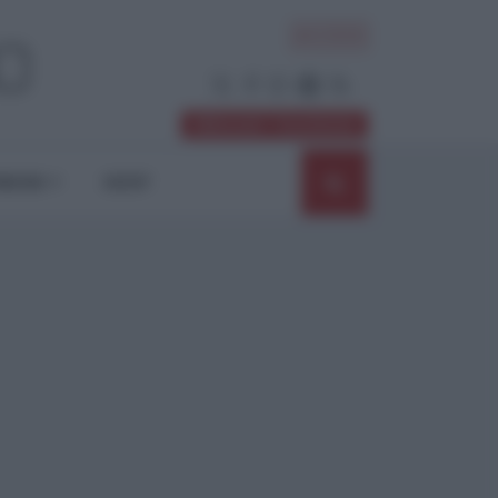
ACCEDI
Abbonati / Sostienici
NIONI
SHOP