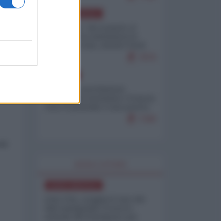
NORD-AMERICA
Il "mistero" dei numeri: il
governo Usa minimizza le
vittime in Iran, mentre fonti
i
interne...
7679
EUROPA
Mosca: le esercitazioni
nucleari di Germania e Francia
sono il preludio a una guerra
contro la Russia
7349
ali
WORLD AFFAIRS
NORD-AMERICA
Iran-USA, scoppia il caso dei
dati manipolati: il nuovo
metodo del Pentagono per