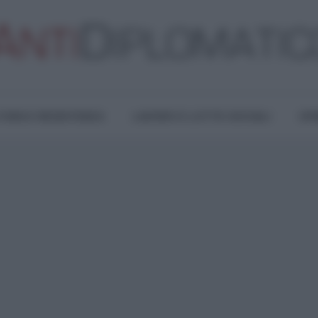
TURA E RESISTENZA
LAVORO E LOTTE SOCIALI
OPI