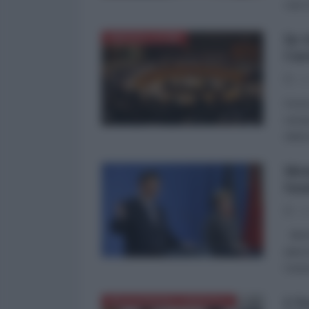
cara 
In 
AMERICA LATINA
Car
22
Invec
sempr
elett
Men
Sau
20
Miche
atten
l’est
L'E
MEDITERRANEO ORIENTALE