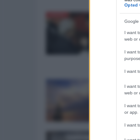
Opted 
"Fa
EUROPA
Google 
med
pre
I want t
web or d
08
I want t
di Fr
purpose
front
parte 
I want 
Kee
I want t
web or d
04
Nell’
I want t
Woolf
or app.
rosea
I want t
#Te
I want t