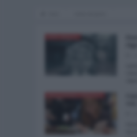
Home
notizia del giorno
Per
NORD-AMERICA
rig
27
Sull'
Clint
oligar
Car
MEDITERRANEO ORIENTALE
voi.
26
Saman
facen