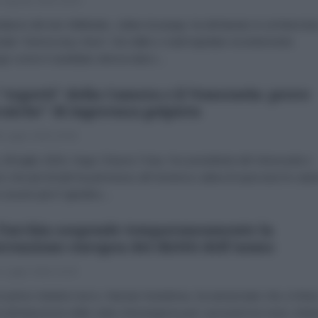
 Agosto 2016 16:20
ndatore del sito Wikileaks, Julian Assange, ha dichiarato in un'intervist
rtale “Democracy Now" che dalle e-mail trapelate recentemente
e come il candidato democratico...
 "esperti" della Camera e il Venezuela: prove
cniche" di ingerenza golpista
 Luglio 2016 15:50
 28 luglio 2016, Hugo Chavez Frias, l'ex presidente del Venezuela e
o che più di tutti ha permesso all' America Latina di spezzare le cate
essere più il “giardino...
Turchia sospende temporaneamente la
venzione europea dei diritti dell'uomo
 Luglio 2016 13:30
ce primo ministro turco, Numan Kurtulmus, ha annunciato che, in line
a dichiarazione dello stato d'emergenza per i prossimi tre mesi, Anka