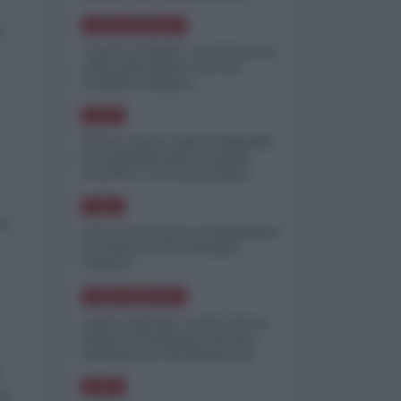
minimizzare le perdite
NORD-AMERICA
a
"Scorte al limite": il retroscena
CNN sulla difesa USA nel
conflitto iraniano
ASIA
Yemen, blocco Bab el-Mandab:
Le superpetroliere saudite
costrette a circumnavigare
l'Africa
ASIA
ne
l'Iran era pronto a bombardare
l'Ucraina, cos'ha fermato
l'attacco
NORD-AMERICA
Guerra all'Iran, scorte USA al
limite: il Pentagono investe
miliardi per ricostituire gli
arsenali
a
ASIA
ra