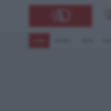
HOME
ESTERI
ITALIA
CUL