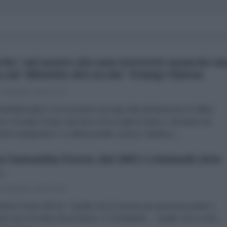
che' sul nostro sito non troverete neanche u
a sul 'dibattito del secolo' Trump-Clinton
 Settembre 2016 13:10
AntiDiplomatico non troverete una riga sulle dichiarazioni di Hillary
on e Donald Trump, due facce di un regime stanco, dominato da
chie sanguinarie e, in ultima analisi, noioso, ripetitivo,...
a Samantha Power, dal 2001 i criminali siete
..
 Settembre 2016 15:55
tha Power all'Onu: "Quello che la Russia sta sponsorizzando e
do non è la lotta al terrorismo. E' la barbarie". Quello che è certo,