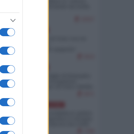
Quali sarebbero le “vittorie
ucraine” decantate dai media
italici?
10157
EUROPA
Invasione di Ceuta: cosa sta
accadendo
nell'enclave spagnola?
9210
o
EUROPA
Quando il figlio di Netanyahu
incitava "l'occupazione
musulmana" di Ceuta e Melilla
8471
ia
AMERICA LATINA
Dalla Convertibilità al "grillete
fiscal": l'Argentina si consegna
ai mercati (ancora una volta)
7786