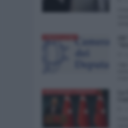
01
Il fo
al po
emerg
Gli
AMERICA LATINA
"te
28
Oggi,
l'uom
e non 
La 
MEDITERRANEO ORIENTALE
Con
21
Il Vi
con l