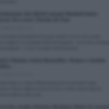
Samantha...
violazione dei diritti umani Madrid batte
acas 26 a zero. Parola di Onu
 Settembre 2016 13:40
e di parlare dei problemi dei propri cittadini e di una crisi sociale
e maggiore, la campagna elettorale spagnola - anzi le due campag
orali spagnole - si sono occupate esclusivamente...
tre Obama visita Bruxelles, Roma e Arabia
dita...
 Settembre 2016 00:00
al Krieger su Liberty Blitzkrieg blog Non ho prestato troppa
zione al ritardo degli accordi tra la Cina e le altre nazioni riguardo
ensione dell’uso dello yuan...
sercito Arabo Siriano dichiara finito il cessat