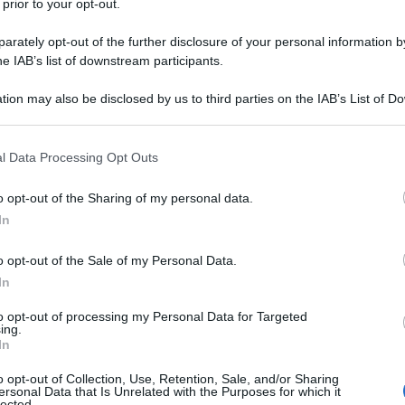
 prior to your opt-out.
ueste parole pronunciate con un sorriso beffardo il Presidente del
glio, Matteo Renzi, mostra...
rately opt-out of the further disclosure of your personal information by
he IAB’s list of downstream participants.
avez come Pinochet'. Marco Travaglio
tion may also be disclosed by us to third parties on the IAB’s List of 
sforma la gaffe di Di Maio nella più grande
 that may further disclose it to other third parties.
ozia storica mai scritta
 that this website/app uses one or more Google services and may gath
l Data Processing Opt Outs
 Settembre 2016 13:20
including but not limited to your visit or usage behaviour. You may click 
 to Google and its third-party tags to use your data for below specifi
 Italia da ieri parla della gaffe di Luigi Di Maio su Pinochet e Venezuel
o opt-out of the Sharing of my personal data.
ogle consent section.
atta di un errore divenuto grave oggi, solo perché ha permesso ad
In
i sciacalli di trovare un nuovo pretesto...
o opt-out of the Sale of my Personal Data.
ne chiama a raccolta i paesi del Mediterrane
In
ziativa interessante (per il futuro)
to opt-out of processing my Personal Data for Targeted
ing.
 Settembre 2016 18:15
In
 9 settembre i rappresentanti politici di Francia, Italia, Spagna,
o opt-out of Collection, Use, Retention, Sale, and/or Sharing
gallo, Cipro, Malta e Grecia si sono incontrati nel Palazzo Zappeion 
ersonal Data that Is Unrelated with the Purposes for which it
lected.
 per discutere i problemi dei paesi dell'Unione...