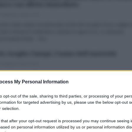
fuoco con effetto immediato.
 Settembre 2016 17:30
rcito Arabo siriano ha annunciato la fine del cessate il fuoco siglato 
 Uniti e Russia il 9 settembre e entrato in vigore il 12. Lo annuncia
ncia siriana SANA. "Era...
lo Azeglio Ciampi, l'uomo dell'austerità
 Settembre 2016 19:10
o vi lamentate dell'austerità e non sapete con chi prendervela.
o vi arrabbiate per i diritti che non avete più, ma non trovate mai un
ocess My Personal Information
nsabile chiaro. Quando vi accorgete...
to opt-out of the sale, sharing to third parties, or processing of your per
EO. Renzi irride il Mezzogiorno. La gaffe
formation for targeted advertising by us, please use the below opt-out s
costa dai media
 selection.
 Settembre 2016 13:20
 that after your opt-out request is processed you may continue seeing i
ased on personal information utilized by us or personal information dis
brizio Verde «Tranquilli ragazzi, stavolta ho parlato di Mezzogiorno