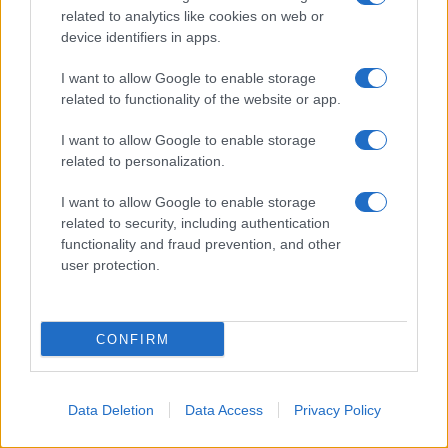
related to analytics like cookies on web or
device identifiers in apps.
#
I
MEZZI
E
I
FINI
I want to allow Google to enable storage
related to functionality of the website or app.
di Francesco Erspamer
I want to allow Google to enable storage
related to personalization.
I want to allow Google to enable storage
related to security, including authentication
functionality and fraud prevention, and other
user protection.
Halloween e il fascismo
03 Novembre 2025 09:00
CONFIRM
#
MONDO
GRANDE
E
TERRIBILE
Data Deletion
Data Access
Privacy Policy