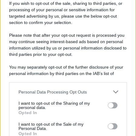
If you wish to opt-out of the sale, sharing to third parties, or
processing of your personal or sensitive information for
#
EXODUS
targeted advertising by us, please use the below opt-out
section to confirm your selection.
di Michelangelo Severgnini
Please note that after your opt-out request is processed you
may continue seeing interest-based ads based on personal
information utilized by us or personal information disclosed to
third parties prior to your opt-out.
La Trilogia del Rimosso di Michelangelo
You may separately opt-out of the further disclosure of your
Severgnini, prodotta da l'AntiDiplomatico,
personal information by third parties on the IAB’s list of
interamente in chiaro
downstream participants.
24 Luglio 2026 15:49
Personal Data Processing Opt Outs
This information may also be disclosed by us to third parties
on the IAB’s List of Downstream Participants that may further
I want to opt-out of the Sharing of my
disclose it to other third parties.
personal data.
Opted In
#
GENERAZIONE
ANTIDIPLOMATICA
Please note that this website/app uses one or more Google
services and may gather and store information including but
I want to opt-out of the Sale of my
Personal Data.
not limited to your visit or usage behaviour. You may click to
Opted In
grant or deny consent to Google and its third-party tags to