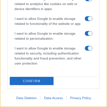
related to analytics like cookies on web or
device identifiers in apps.
I want to allow Google to enable storage
related to functionality of the website or app.
I want to allow Google to enable storage
related to personalization.
I want to allow Google to enable storage
related to security, including authentication
functionality and fraud prevention, and other
user protection.
CONFIRM
Data Deletion
Data Access
Privacy Policy