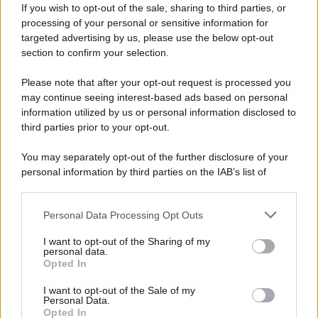
If you wish to opt-out of the sale, sharing to third parties, or
Dalla Convertibilità al "grillete fiscal":
l'Argentina si consegna ai mercati (ancora
processing of your personal or sensitive information for
una volta)
targeted advertising by us, please use the below opt-out
section to confirm your selection.
01 Agosto 2026 19:07
Please note that after your opt-out request is processed you
may continue seeing interest-based ads based on personal
information utilized by us or personal information disclosed to
#
ECONOMIA
E
DINTORNI
third parties prior to your opt-out.
You may separately opt-out of the further disclosure of your
di Giuseppe Masala
personal information by third parties on the IAB’s list of
downstream participants.
Personal Data Processing Opt Outs
This information may also be disclosed by us to third parties
on the IAB’s List of Downstream Participants that may further
I want to opt-out of the Sharing of my
disclose it to other third parties.
personal data.
Gli Stati Uniti stanno perdendo “la Guerra
Opted In
Please note that this website/app uses one or more Google
Mondiale a pezzi”?
services and may gather and store information including but
I want to opt-out of the Sale of my
25 Giugno 2026 10:00
Personal Data.
not limited to your visit or usage behaviour. You may click to
Opted In
grant or deny consent to Google and its third-party tags to