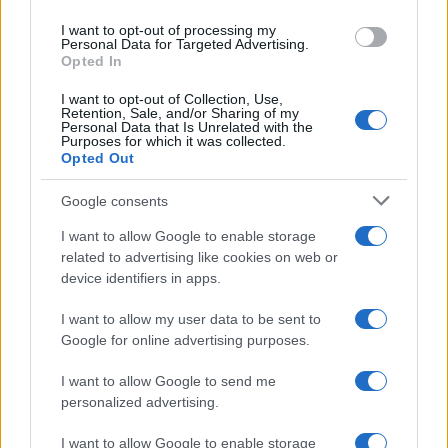
use your data for below specified purposes in below Google
I want to opt-out of processing my
consent section.
Personal Data for Targeted Advertising.
#
EXODUS
Opted In
I want to opt-out of Collection, Use,
Retention, Sale, and/or Sharing of my
di Michelangelo Severgnini
Personal Data that Is Unrelated with the
Purposes for which it was collected.
Opted Out
Google consents
La Trilogia del Rimosso di Michelangelo
I want to allow Google to enable storage
Severgnini, prodotta da l'AntiDiplomatico,
related to advertising like cookies on web or
interamente in chiaro
device identifiers in apps.
24 Luglio 2026 15:49
I want to allow my user data to be sent to
Google for online advertising purposes.
I want to allow Google to send me
#
GENERAZIONE
ANTIDIPLOMATICA
personalized advertising.
I want to allow Google to enable storage