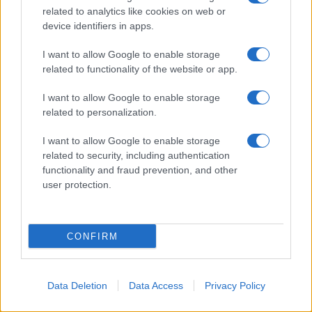
related to analytics like cookies on web or
device identifiers in apps.
I want to allow Google to enable storage
related to functionality of the website or app.
Berlino salva la privacy delle chat online –
I want to allow Google to enable storage
ma il rischio censura resta all’orizzonte
related to personalization.
17 Ottobre 2025 13:00
I want to allow Google to enable storage
related to security, including authentication
functionality and fraud prevention, and other
user protection.
#
UNA
FINESTRA
APERTA
Una finestra aperta
CONFIRM
Data Deletion
Data Access
Privacy Policy