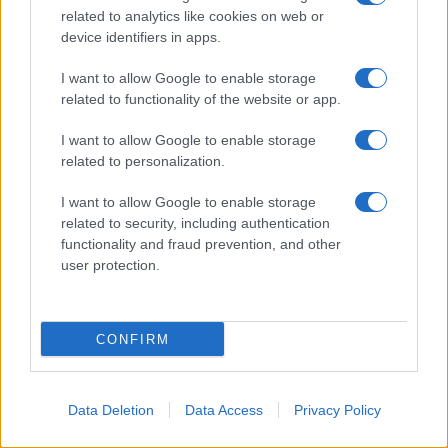
di Francesco Santoianni
related to analytics like cookies on web or
device identifiers in apps.
I want to allow Google to enable storage
related to functionality of the website or app.
I want to allow Google to enable storage
Milioni di chiamate spam? Colpa dello
related to personalization.
Stato che non c’è più
28 Luglio 2026 16:00
I want to allow Google to enable storage
related to security, including authentication
functionality and fraud prevention, and other
user protection.
#
NATIVI
CONFIRM
di Raffaella Milandri
Data Deletion
Data Access
Privacy Policy