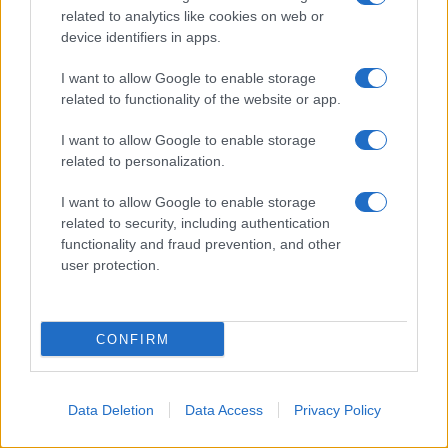
related to analytics like cookies on web or
device identifiers in apps.
I want to allow Google to enable storage
related to functionality of the website or app.
I want to allow Google to enable storage
related to personalization.
I want to allow Google to enable storage
related to security, including authentication
functionality and fraud prevention, and other
user protection.
CONFIRM
Data Deletion
Data Access
Privacy Policy