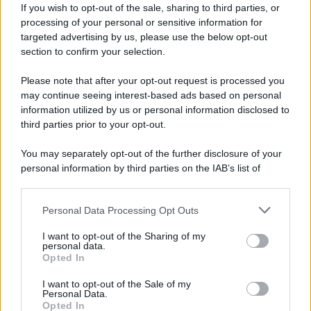
If you wish to opt-out of the sale, sharing to third parties, or
processing of your personal or sensitive information for
targeted advertising by us, please use the below opt-out
section to confirm your selection.
Please note that after your opt-out request is processed you
may continue seeing interest-based ads based on personal
Berlino salva la privacy delle chat online –
information utilized by us or personal information disclosed to
ma il rischio censura resta all’orizzonte
third parties prior to your opt-out.
17 Ottobre 2025 13:00
You may separately opt-out of the further disclosure of your
personal information by third parties on the IAB’s list of
downstream participants.
#
UNA
FINESTRA
APERTA
Personal Data Processing Opt Outs
This information may also be disclosed by us to third parties
on the IAB’s List of Downstream Participants that may further
I want to opt-out of the Sharing of my
Una finestra aperta
disclose it to other third parties.
personal data.
Opted In
Please note that this website/app uses one or more Google
services and may gather and store information including but
I want to opt-out of the Sale of my
Personal Data.
not limited to your visit or usage behaviour. You may click to
Opted In
grant or deny consent to Google and its third-party tags to