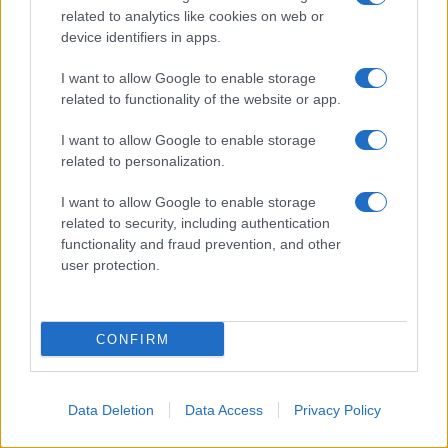
related to analytics like cookies on web or
device identifiers in apps.
#
LA
BELT
AND
ROAD
INITIATIVE
I want to allow Google to enable storage
related to functionality of the website or app.
I want to allow Google to enable storage
related to personalization.
I want to allow Google to enable storage
related to security, including authentication
functionality and fraud prevention, and other
Yunnan: Dove il tè incontra il caffè e la
user protection.
macadamia profuma di futuro
27 Ottobre 2025 10:00
CONFIRM
#
I
MEDIA
ALLA
GUERRA
Data Deletion
Data Access
Privacy Policy
di Francesco Santoianni