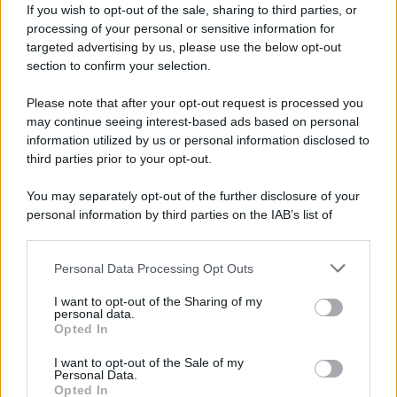
If you wish to opt-out of the sale, sharing to third parties, or
processing of your personal or sensitive information for
targeted advertising by us, please use the below opt-out
section to confirm your selection.
Motivazioni economiche dietro la tregua e
il destino di Gaza
Please note that after your opt-out request is processed you
may continue seeing interest-based ads based on personal
information utilized by us or personal information disclosed to
third parties prior to your opt-out.
26 Novembre 2025 09:30
You may separately opt-out of the further disclosure of your
personal information by third parties on the IAB’s list of
downstream participants.
Personal Data Processing Opt Outs
This information may also be disclosed by us to third parties
on the IAB’s List of Downstream Participants that may further
I want to opt-out of the Sharing of my
disclose it to other third parties.
personal data.
Opted In
Please note that this website/app uses one or more Google
services and may gather and store information including but
I want to opt-out of the Sale of my
Personal Data.
not limited to your visit or usage behaviour. You may click to
Opted In
grant or deny consent to Google and its third-party tags to