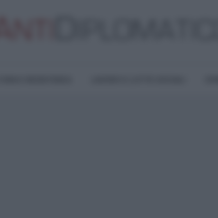
TURA E RESISTENZA
LAVORO E LOTTE SOCIALI
OPI