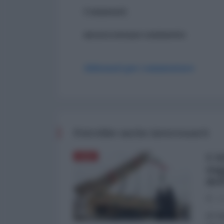
Commenti
ancora nessun commento
Abbonati per commentare
Potrebbe anche interessarti
L'A
ASIA
sog
del
03
di Fa