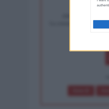
authenti
Abbiamo poco tempo pe
La censura imposta a l'Ant
Rivendica un
Partecip
op
Dona 1€
Don