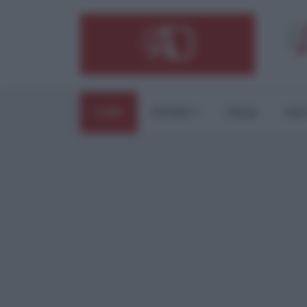
HOME
ESTERI
ITALIA
CUL