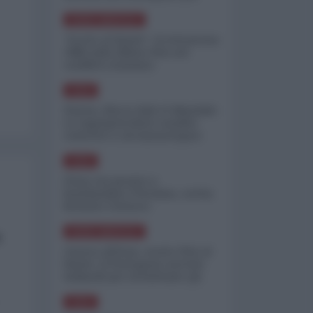
minimizzare le perdite
NORD-AMERICA
"Scorte al limite": il retroscena
CNN sulla difesa USA nel
conflitto iraniano
ASIA
Yemen, blocco Bab el-Mandab:
Le superpetroliere saudite
costrette a circumnavigare
l'Africa
ASIA
l'Iran era pronto a
bombardare l'Ucraina, cos'ha
fermato l'attacco
a
NORD-AMERICA
Guerra all'Iran, scorte USA al
limite: il Pentagono investe
miliardi per ricostituire gli
arsenali
ASIA