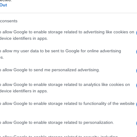
iana de l'AntiDiplomatico dedicata ai nostri
Out
consents
o allow Google to enable storage related to advertising like cookies on
evice identifiers in apps.
o allow my user data to be sent to Google for online advertising
s.
nd/nord-stream-anschlag-raetsel-um-ein-2-sabotage-
ad0
to allow Google to send me personalized advertising.
IDIPLOMATICO
o allow Google to enable storage related to analytics like cookies on
evice identifiers in apps.
stata registrata in data 08/09/2015 presso il Tribunale civile di
gistro di stampa. Per ogni informazione, richiesta, consiglio e
o allow Google to enable storage related to functionality of the website
ico.it
o allow Google to enable storage related to personalization.
o allow Google to enable storage related to security, including