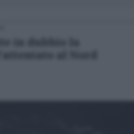
00
te in dubbio la
’attentato al Nord