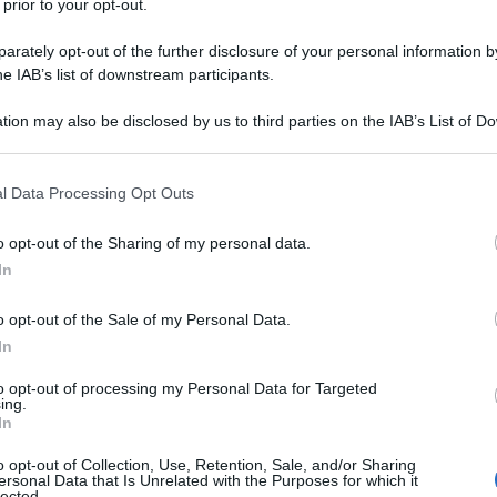
 prior to your opt-out.
tali riguardo al sabotaggio dei gasdotti Nord Stream
 di sommozzatori ucraini nel settembre 2022. Thomas
rately opt-out of the further disclosure of your personal information by
he IAB’s list of downstream participants.
sdotti suggeriscono l'uso di cariche esplosive più
nde di quanto riportato dai media.
tion may also be disclosed by us to third parties on the IAB’s List of 
 that may further disclose it to other third parties.
io ucraino che avrebbe affittato uno yacht da
 that this website/app uses one or more Google services and may gath
l Data Processing Opt Outs
n porto tedesco, con armamento limitato a
including but not limited to your visit or usage behaviour. You may click 
 to Google and its third-party tags to use your data for below specifi
gatore satellitare e mappe open-source. Si ritiene
o opt-out of the Sharing of my personal data.
ogle consent section.
zzata dall'ex comandante in capo delle truppe del
In
 Inoltre, le autorità tedesche hanno emesso un
o opt-out of the Sale of my Personal Data.
le per un sommozzatore ucraino sospettato,
In
to opt-out of processing my Personal Data for Targeted
ing.
formazioni rese pubbliche dai media sembrano poco
In
nte riportati dai gasdotti.
o opt-out of Collection, Use, Retention, Sale, and/or Sharing
ersonal Data that Is Unrelated with the Purposes for which it
lected.