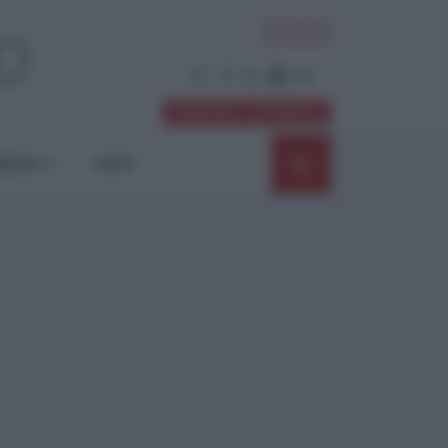
ACCEDI
Abbonati / Sostienici
NIONI
SHOP