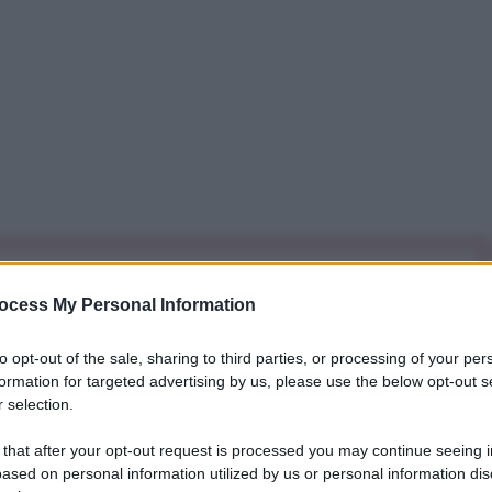
iti per sempre. Il tuo contributo fa la differenza:
ocess My Personal Information
mazione. L'ANTIDIPLOMATICO SEI ANCHE TU!
to opt-out of the sale, sharing to third parties, or processing of your per
formation for targeted advertising by us, please use the below opt-out s
a 5€
Dona 15€
Scegli importo
 selection.
 that after your opt-out request is processed you may continue seeing i
ased on personal information utilized by us or personal information dis
n esperto tedesco di immersioni, è difficile credere