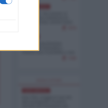
NORD-AMERICA
Il "mistero" dei numeri: il
governo Usa minimizza le
vittime in Iran, mentre fonti
interne...
7679
EUROPA
Mosca: le esercitazioni
nucleari di Germania e
Francia sono il preludio a una
guerra contro la Russia
7349
WORLD AFFAIRS
NORD-AMERICA
Iran-USA, scoppia il caso dei
dati manipolati: il nuovo
metodo del Pentagono per