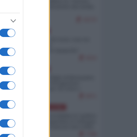
Quali sarebbero le “vittorie
ucraine” decantate dai media
italici?
10170
EUROPA
Invasione di Ceuta: cosa sta
accadendo
nell'enclave spagnola?
9210
EUROPA
Quando il figlio di Netanyahu
incitava "l'occupazione
musulmana" di Ceuta e
Melilla
8471
AMERICA LATINA
Dalla Convertibilità al "grillete
fiscal": l'Argentina si consegna
ai mercati (ancora una volta)
7788