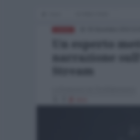
Home
IN PRIMO PIANO
05 Novembre 2024 10:
EUROPA
Un esperto met
narrazione sull
Stream
La Redazione de l'AntiDiplomatico
2924