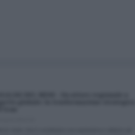
NALISI DEL MESE - Da attore regionale a
getto globale: la trasformazione strategic
l'Iran
 Agosto 2026 07:00
brizio Verde «Non li consideriamo una superpotenza e abbiamo già