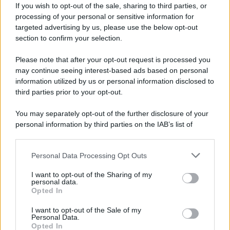
If you wish to opt-out of the sale, sharing to third parties, or
processing of your personal or sensitive information for
targeted advertising by us, please use the below opt-out
section to confirm your selection.
Please note that after your opt-out request is processed you
Milioni di chiamate spam? Colpa dello Stato
may continue seeing interest-based ads based on personal
che non c’è più
information utilized by us or personal information disclosed to
28 Luglio 2026 16:00
third parties prior to your opt-out.
You may separately opt-out of the further disclosure of your
personal information by third parties on the IAB’s list of
downstream participants.
#
NATIVI
Personal Data Processing Opt Outs
This information may also be disclosed by us to third parties
on the IAB’s List of Downstream Participants that may further
di Raffaella Milandri
I want to opt-out of the Sharing of my
disclose it to other third parties.
personal data.
Opted In
Please note that this website/app uses one or more Google
services and may gather and store information including but
I want to opt-out of the Sale of my
Personal Data.
not limited to your visit or usage behaviour. You may click to
Opted In
grant or deny consent to Google and its third-party tags to