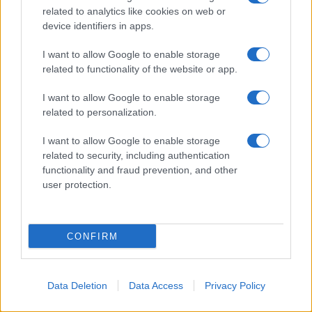
related to analytics like cookies on web or
#
MONDO
GRANDE
E
TERRIBILE
device identifiers in apps.
I want to allow Google to enable storage
di Paolo Desogus
related to functionality of the website or app.
I want to allow Google to enable storage
related to personalization.
I want to allow Google to enable storage
related to security, including authentication
Ceuta, perché non mi aspetto più nulla
functionality and fraud prevention, and other
dall'UE
user protection.
02 Agosto 2026 16:00
CONFIRM
#
FIAMMIFERI
Data Deletion
Data Access
Privacy Policy
di Geraldina Colotti