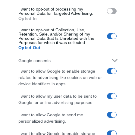
Trump consegna alle miniere le terre sacre
use your data for below specified purposes in below Google
dei nativi. Ai turisti resta la cartolina
I want to opt-out of processing my
consent section.
Personal Data for Targeted Advertising.
16 Luglio 2026 09:30
Opted In
I want to opt-out of Collection, Use,
Retention, Sale, and/or Sharing of my
Personal Data that Is Unrelated with the
Purposes for which it was collected.
#
I
MEZZI
E
I
FINI
Opted Out
Google consents
di Francesco Erspamer
I want to allow Google to enable storage
related to advertising like cookies on web or
device identifiers in apps.
I want to allow my user data to be sent to
Google for online advertising purposes.
Halloween e il fascismo
I want to allow Google to send me
03 Novembre 2025 09:00
personalized advertising.
I want to allow Google to enable storage