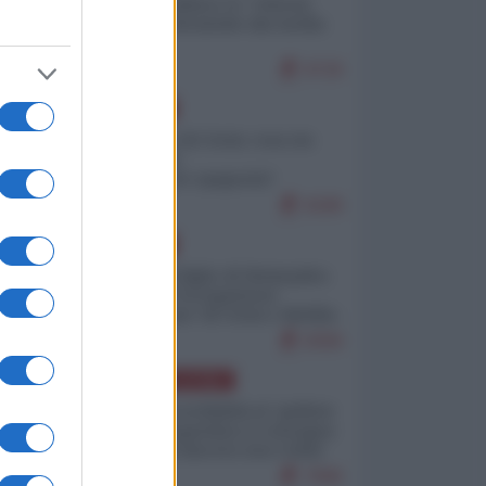
Quali sarebbero le “vittorie
ucraine” decantate dai media
italici?
9729
EUROPA
Invasione di Ceuta: cosa sta
accadendo
nell'enclave spagnola?
9189
ta
EUROPA
Quando il figlio di Netanyahu
incitava "l'occupazione
:
musulmana" di Ceuta e Melilla
8358
AMERICA LATINA
Dalla Convertibilità al "grillete
fiscal": l'Argentina si consegna
a
ai mercati (ancora una volta)
7696