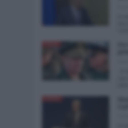
Fabri
di Fa
dure 
confe
Per
RUSSIA
gen
Fabri
di Fa
capo 
italia
Mar
EUROPA
a p
Fabri
di Fa