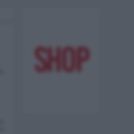
olo
nno
tra