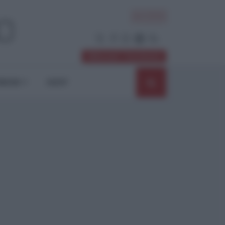
ACCEDI
Abbonati / Sostienici
NIONI
SHOP