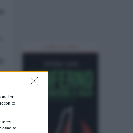
ia
ia
IL LIBRO DEL MESE
tà
sonal or
ection to
nterest-
closed to