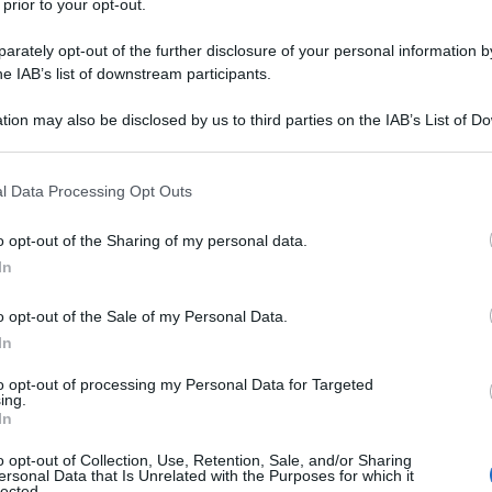
 prior to your opt-out.
zio Verde
21 Giugno 2025 16:25
rately opt-out of the further disclosure of your personal information by
brizio Verde"Dove sta andando il sistema delle Nazioni Unite?" La
he IAB’s list of downstream participants.
da infuocata di Nicolás Maduro riecheggia nel palazzo presidenzia
tion may also be disclosed by us to third parties on the IAB’s List of 
uelano. Il presidente bolivariano condensa nella...
 that may further disclose it to other third parties.
hado utilizza l'asse Caracas-Teheran per
 that this website/app uses one or more Google services and may gath
l Data Processing Opt Outs
ittimare interventi contro il Venezuela
including but not limited to your visit or usage behaviour. You may click 
 to Google and its third-party tags to use your data for below specifi
o opt-out of the Sharing of my personal data.
zio Verde
20 Giugno 2025 19:01
ogle consent section.
In
brizio VerdeL'ultima esternazione allucinata e allucinante di Maria
a Machado trascende la semplice critica politica: è il rantolo di una
o opt-out of the Sale of my Personal Data.
sta sconfitta, accecata dall'odio per la...
In
B sotto le bombe: il crimine di guerra che sve
to opt-out of processing my Personal Data for Targeted
ing.
pocrisia occidentale
In
zio Verde
17 Giugno 2025 00:30
o opt-out of Collection, Use, Retention, Sale, and/or Sharing
ersonal Data that Is Unrelated with the Purposes for which it
lected.
brizio Verde L'ennesimo crimine di guerra si è consumato a Teheran