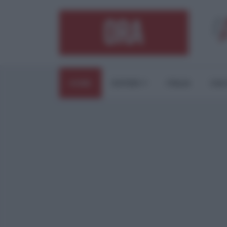
HOME
ESTERI
ITALIA
CUL