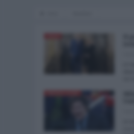
Home
MondiSud
Il 
ITALIA
iso
Fabri
di Fa
allea
nel c
Mil
AMERICA LATINA
Uni
Fabri
di Fa
scoss