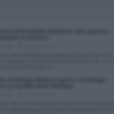
prezzo della fedeltà atlantista: dazi, guerra e
lamento economico
zio Verde
15 Luglio 2025 16:21
brizio Verde La domanda sorge spontanea: ma questo è davvero un
to? A guardare le recenti mosse dell’amministrazione Trump – non s
ontesto del conflitto ucraino, ma...
ei e il dialogo militare segreto con il Regno
to: la svendita delle Malvinas
zio Verde
11 Luglio 2025 17:58
brizio Verde Le rivelazioni della rivista britannica The Economist ha
o la politica estera argentina, svelando un dialogo militare riservato 