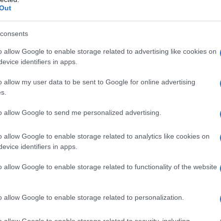
Out
 lo sguardo indifferente – se non complice - dell'Occidente. Il regime
liano ha deliberatamente sganciato...
consents
 Angeles, specchio dell'Occidente: doppia
o allow Google to enable storage related to advertising like cookies on
ale tra repressione e diritti
evice identifiers in apps.
zio Verde
09 Giugno 2025 15:00
o allow my user data to be sent to Google for online advertising
s.
brizio VerdeLa scintilla è scattata venerdì scorso con i raid dell'ICE a
ount e Compton. Da allora, Los Angeles brucia. La città è paralizza
to allow Google to send me personalized advertising.
rni di violenti...
o allow Google to enable storage related to analytics like cookies on
meini, l'eredità che sfida ancora l'Occidente
evice identifiers in apps.
ran nel mondo che cambia
o allow Google to enable storage related to functionality of the website
zio Verde
04 Giugno 2025 16:38
brizio Verde Nel 36° anniversario della scomparsa dell'Ayatollah
o allow Google to enable storage related to personalization.
lah Khomeini, il Leader Supremo dell'Iran, Ayatollah Ali Khamenei, h
to la figura del fondatore della Repubblica Islamica...
o allow Google to enable storage related to security, including