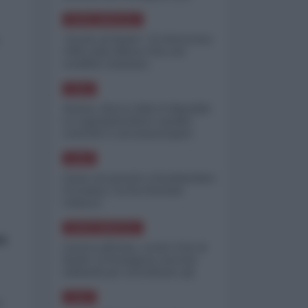
minimizzare le perdite
NORD-AMERICA
"Scorte al limite": il retroscena
CNN sulla difesa USA nel
conflitto iraniano
ASIA
Yemen, blocco Bab el-Mandab:
Le superpetroliere saudite
costrette a circumnavigare
l'Africa
ASIA
l'Iran era pronto a bombardare
l'Ucraina, cos'ha fermato
l'attacco
NORD-AMERICA
ua
Guerra all'Iran, scorte USA al
limite: il Pentagono investe
miliardi per ricostituire gli
arsenali
ASIA
è