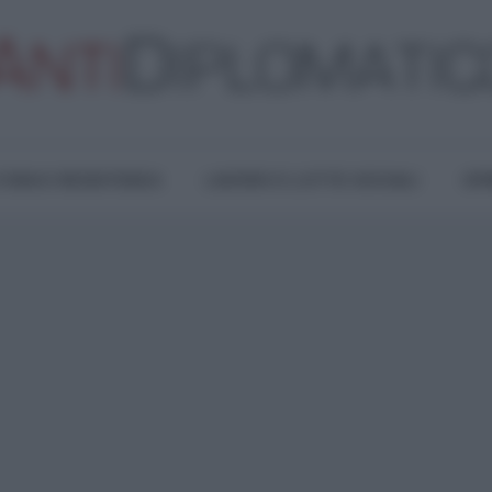
TURA E RESISTENZA
LAVORO E LOTTE SOCIALI
OPI