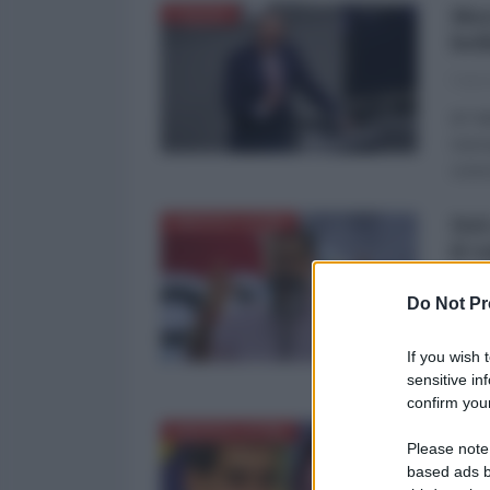
Mer
EUROPA
bel
Fabri
di Fa
Germa
come 
Nel
AMERICA LATINA
il 
Fabri
Do Not Pr
di Fa
una n
If you wish 
traco
sensitive in
confirm your
Ira
AMERICA LATINA
Please note
sov
based ads b
"ch