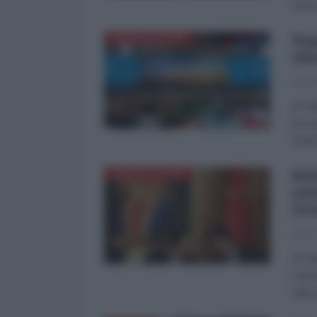
il gov
Dop
AMERICA LATINA
sil
Fabri
di Fa
ha se
l’ing
Bol
AMERICA LATINA
ant
Gr
Fabri
di Fa
river
nelle