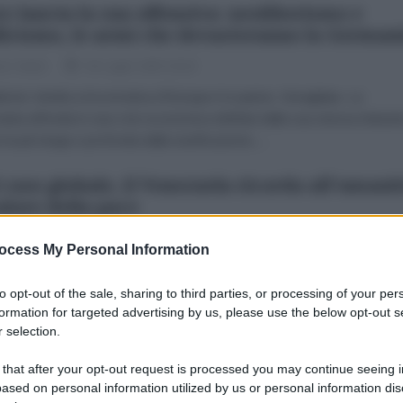
z lancia la sua offensiva: neoliberismo e
licismo, le armi che devasteranno la German
zio Verde
03 Luglio 2025 18:18
brizio VerdeLa locomotiva d’Europa è in panne. Deragliata. La
nia affonda in una crisi economica definita dalla sua stessa industr
la più lunga e profonda dalla riunificazione....
 caos globale, il Venezuela ricorda all’umani
valore della pace
zio Verde
24 Giugno 2025 18:23
ocess My Personal Information
brizio VerdeIn un momento storico in cui il mondo si trova sull’orlo di
uova guerra globale, con il conflitto tra Israele e Iran innescato dalla
to opt-out of the sale, sharing to third parties, or processing of your per
tanza bellica di Tel Aviv sostenuta...
formation for targeted advertising by us, please use the below opt-out s
 selection.
n-Israele: il Venezuela condanna violazione
 that after your opt-out request is processed you may continue seeing i
ranità iraniana, l'Argentina esalta attacchi
ased on personal information utilized by us or personal information dis
irurgici"