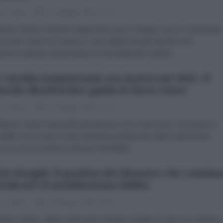
zio Verde
27 Maggio 2025 17:18
brizio Verde Il ministro degli Esteri russo, Sergey Lavrov, ha lanciato
accuse contro la Francia e i suoi alleati europei durante una
renza stampa, denunciando il coinvolgimento diretto...
 i media mainstream era morto nel 2022. Il
erale Mordvichev guida le forze russe
zio Verde
17 Maggio 2025 21:39
brizio Verde Il generale Mordvichev non è mai morto: la nomina a
delle Forze russe svela l’ennesima bufala dei media mainstream
ni, tra cui non poteva mancare l’ineffabile...
io Draghi: il profeta del disastro che contin
redicare il neoliberismo fallito
zio Verde
15 Maggio 2025 15:04
brizio Verde L’ultimo intervento di Mario Draghi al Cotec di Coimbra 