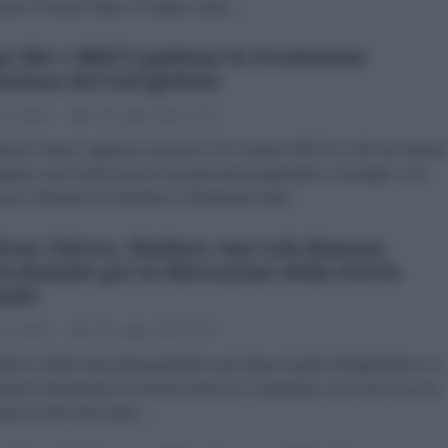
erno di Javier Milei e il Regno Unito....
o Rio: i BRICS guidano la rivoluzione
enziosa del Sud globale
zio Verde
08 Luglio 2025 14:51
brizio Verde L’appena concluso XVII Vertice BRICS a Rio de Janeir
gnato una svolta storica nel panorama geopolitico mondiale. Con
resso ufficiale di Colombia e Uzbekistan nella...
ívar, Chávez, Maduro: una sola fiamma
icoloniale per la liberazione della Patria
ande
zio Verde
06 Luglio 2025 15:47
brizio Verde Duecentoquattordici anni dopo il grido d’indipendenza, il
berarsi del pensiero di Simón Bolívar, il Libertador, non solo risuona
 piazze del Venezuela,...