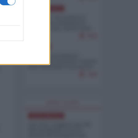
NORD-AMERICA
Il "mistero" dei numeri: il
governo Usa minimizza le
vittime in Iran, mentre fonti
interne...
7659
EUROPA
Mosca: le esercitazioni
nucleari di Germania e Francia
sono il preludio a una guerra
contro la Russia
7298
WORLD AFFAIRS
NORD-AMERICA
Iran-USA, scoppia il caso dei
dati manipolati: il nuovo
metodo del Pentagono per