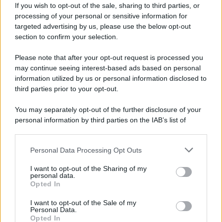
If you wish to opt-out of the sale, sharing to third parties, or
04 Agosto 2026 09:00
processing of your personal or sensitive information for
targeted advertising by us, please use the below opt-out
section to confirm your selection.
Please note that after your opt-out request is processed you
may continue seeing interest-based ads based on personal
information utilized by us or personal information disclosed to
third parties prior to your opt-out.
You may separately opt-out of the further disclosure of your
personal information by third parties on the IAB’s list of
downstream participants.
Personal Data Processing Opt Outs
Canale diplomatico resta aperto: cosa si
This information may also be disclosed by us to third parties
sono detti i ministri di Iran e Arabia
on the IAB’s List of Downstream Participants that may further
I want to opt-out of the Sharing of my
Saudita
disclose it to other third parties.
personal data.
Opted In
Please note that this website/app uses one or more Google
services and may gather and store information including but
I want to opt-out of the Sale of my
Personal Data.
not limited to your visit or usage behaviour. You may click to
03 Agosto 2026 08:00
Opted In
grant or deny consent to Google and its third-party tags to