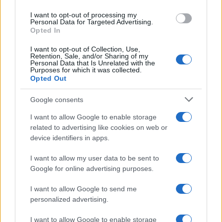
use your data for below specified purposes in below Google
I want to opt-out of processing my
consent section.
Personal Data for Targeted Advertising.
Opted In
I want to opt-out of Collection, Use,
Retention, Sale, and/or Sharing of my
Personal Data that Is Unrelated with the
Purposes for which it was collected.
Cina, Russia e Iran, io ve l’avevo detto (di
Opted Out
Vito Petrocelli)
07 Agosto 2026 18:00
Google consents
I want to allow Google to enable storage
related to advertising like cookies on web or
device identifiers in apps.
#
STORIA
IN
DIRETTA
I want to allow my user data to be sent to
Google for online advertising purposes.
di Loretta Napoleoni
I want to allow Google to send me
personalized advertising.
I want to allow Google to enable storage