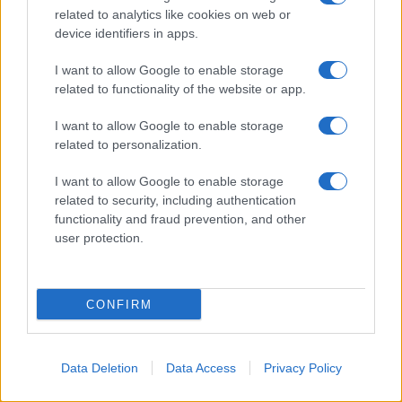
related to analytics like cookies on web or
"Black Rock non perde mai" – l'allarme di
device identifiers in apps.
Volpi sulla bolla tecnologica
I want to allow Google to enable storage
27 Giugno 2026 16:24
related to functionality of the website or app.
I want to allow Google to enable storage
related to personalization.
#
MONDISUD
I want to allow Google to enable storage
related to security, including authentication
di Fabrizio Verde
functionality and fraud prevention, and other
user protection.
CONFIRM
Dalla Convertibilità al "grillete fiscal":
l'Argentina si consegna ai mercati (ancora
una volta)
Data Deletion
Data Access
Privacy Policy
01 Agosto 2026 19:07