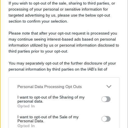
If you wish to opt-out of the sale, sharing to third parties, or
processing of your personal or sensitive information for
targeted advertising by us, please use the below opt-out
#
RETHINK.POWER
section to confirm your selection.
Please note that after your opt-out request is processed you
di Alessandro Bartoloni
may continue seeing interest-based ads based on personal
information utilized by us or personal information disclosed to
third parties prior to your opt-out.
You may separately opt-out of the further disclosure of your
Come finirebbe una guerra tra UE e
personal information by third parties on the IAB’s list of
Russia? Tre scenari per il 2030 (e le
downstream participants.
alternative alla linea dura)
Personal Data Processing Opt Outs
This information may also be disclosed by us to third parties
20 Luglio 2026 10:00
on the IAB’s List of Downstream Participants that may further
I want to opt-out of the Sharing of my
disclose it to other third parties.
personal data.
Opted In
Please note that this website/app uses one or more Google
#
EDITORIALI
services and may gather and store information including but
I want to opt-out of the Sale of my
Personal Data.
not limited to your visit or usage behaviour. You may click to
Opted In
grant or deny consent to Google and its third-party tags to