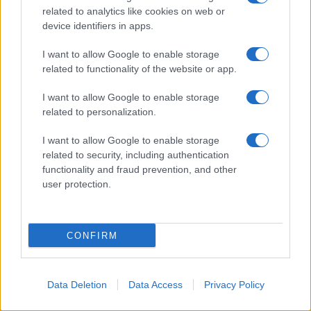
related to analytics like cookies on web or
device identifiers in apps.
I want to allow Google to enable storage
related to functionality of the website or app.
Registro di ispezione di un drone
I want to allow Google to enable storage
intelligente
related to personalization.
30 Luglio 2026 09:00
I want to allow Google to enable storage
related to security, including authentication
functionality and fraud prevention, and other
user protection.
#
LA
BELT
AND
ROAD
INITIATIVE
CONFIRM
Data Deletion
Data Access
Privacy Policy