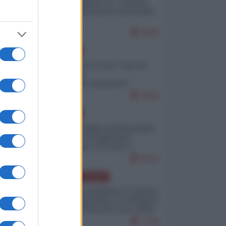
Quali sarebbero le “vittorie
ucraine” decantate dai media
italici?
9945
EUROPA
Invasione di Ceuta: cosa sta
accadendo
nell'enclave spagnola?
9206
EUROPA
Quando il figlio di Netanyahu
incitava "l'occupazione
musulmana" di Ceuta e
Melilla
8423
AMERICA LATINA
Dalla Convertibilità al "grillete
fiscal": l'Argentina si consegna
ai mercati (ancora una volta)
7740