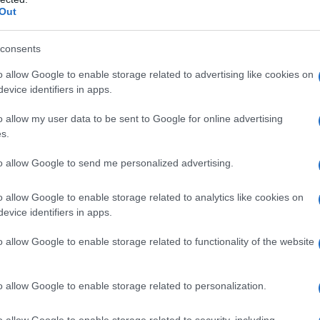
Out
consents
o allow Google to enable storage related to advertising like cookies on
evice identifiers in apps.
o allow my user data to be sent to Google for online advertising
s.
to allow Google to send me personalized advertising.
cchezza, lo status sociale e le posizioni ufficiali di
lla psicologia di gruppo.
o allow Google to enable storage related to analytics like cookies on
evice identifiers in apps.
o oligarca corrotto dai vari governo ci ritroveremmo
o allow Google to enable storage related to functionality of the website
e a meno che non lavoriamo con le basi psicologiche
o allow Google to enable storage related to personalization.
i raggiunge la mente del gruppo e si sveglia la
o allow Google to enable storage related to security, including