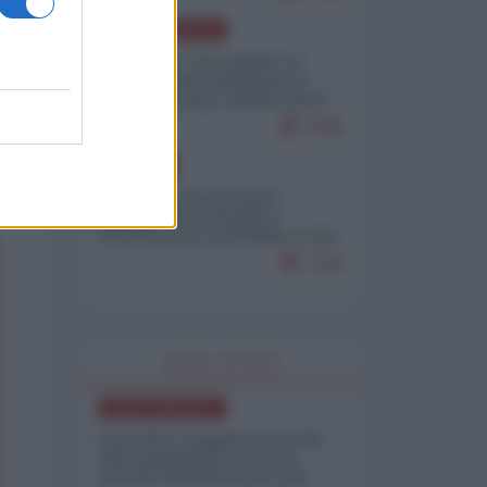
NORD-AMERICA
Il "mistero" dei numeri: il
governo Usa minimizza le
vittime in Iran, mentre fonti
interne...
7665
EUROPA
Mosca: le esercitazioni
nucleari di Germania e
Francia sono il preludio a una
guerra contro la Russia
7328
WORLD AFFAIRS
NORD-AMERICA
Iran-USA, scoppia il caso dei
dati manipolati: il nuovo
metodo del Pentagono per