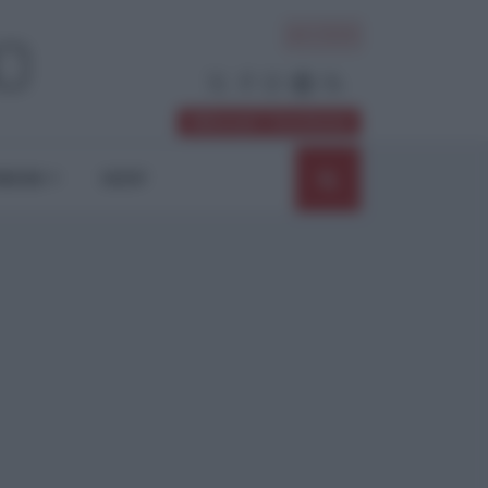
ACCEDI
Abbonati / Sostienici
NIONI
SHOP