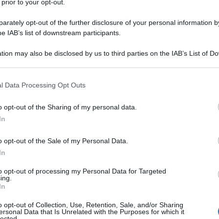
 prior to your opt-out.
l suo libro "The New Freedom", pubblicato nel 1913
rately opt-out of the further disclosure of your personal information by
he IAB’s list of downstream participants.
e su
Stormcloudsgathering.com
,
è la forza motrice
mpre stato e sempre lo sarà. Coloro che non riescono
tion may also be disclosed by us to third parties on the IAB’s List of 
 that may further disclose it to other third parties.
on sono risparmiati nel grande gioco degli scacchi,
 manipolati da forze che non capiscono.
 that this website/app uses one or more Google services and may gath
l Data Processing Opt Outs
including but not limited to your visit or usage behaviour. You may click 
che dominano
è ovviamente preferibile avere una
 to Google and its third-party tags to use your data for below specifi
o opt-out of the Sharing of my personal data.
ogle consent section.
iuttosto che avere una serie di avversari che sono in
In
ficace. A tal fine è sempre stato nell'interesse della
ni che oscurano la vera natura del gioco.
o opt-out of the Sale of my Personal Data.
In
to opt-out of processing my Personal Data for Targeted
ing.
In
o opt-out of Collection, Use, Retention, Sale, and/or Sharing
ersonal Data that Is Unrelated with the Purposes for which it
lected.