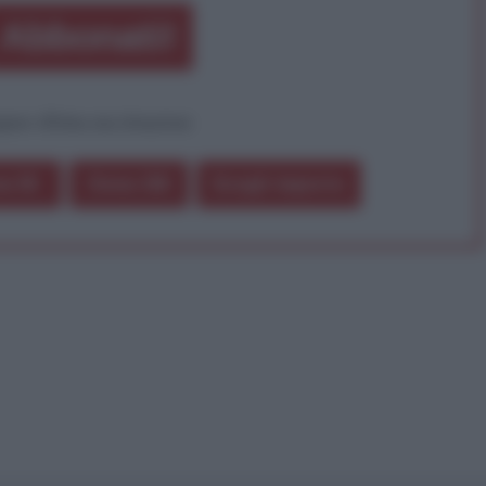
Abbonati!
pure effettua una donazione
a 5€
Dona 15€
Scegli importo