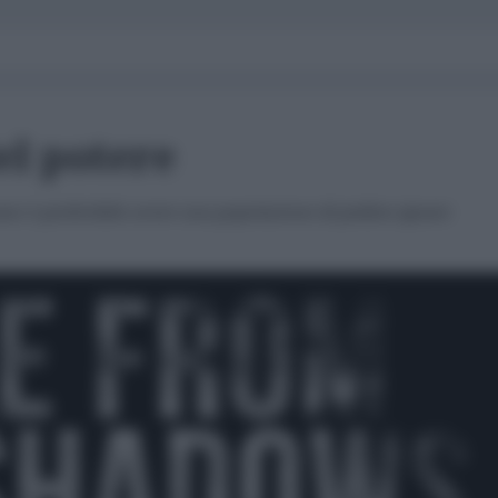
el potere
ano è preferibile avere una popolazione di pedine ignare