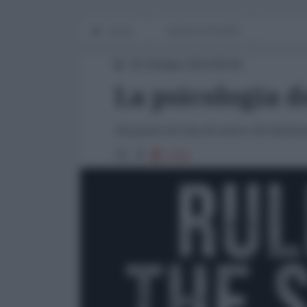
Home
WORLD AFFAIRS
15 Ottobre 2014 00:00
La psicologia d
Dal punto di vista di coloro che domin
2702