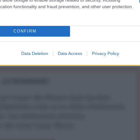
cation functionality and fraud prevention, and other user protection.
arma e come tutte le armi è in grado di essere
male
. Per molti anni è stata nelle mani sbagliate. E'
tilizzata contro di loro. E' tempo che le persone
CONFIRM
er liberarsi.
Data Deletion
Data Access
Privacy Policy
ATTENZIONE!
r reagire alla dittatura degli algoritmi.
iDiplomatico lede un tuo diritto fondamentale.
a vera informazione pluralista.
a alla nostra Lunga Marcia.