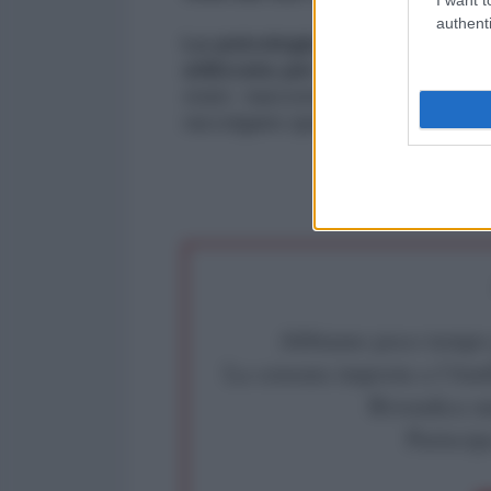
authenti
La psicologia di gruppo è un'
utilizzata per il bene o per il 
stato nascosto al pubblico e u
raccolgano quest'arma e la usino p
Abbiamo poco tempo pe
La censura imposta a l'Ant
Rivendica un
Partecip