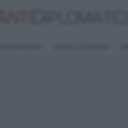
TURA E RESISTENZA
LAVORO E LOTTE SOCIALI
OPI