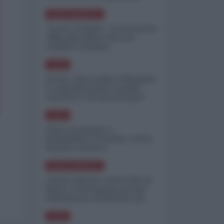
minimizzare le perdite
NORD-AMERICA
"Scorte al limite": il retroscena
CNN sulla difesa USA nel
conflitto iraniano
ASIA
Yemen, blocco Bab el-Mandab:
Le superpetroliere saudite
costrette a circumnavigare
l'Africa
ASIA
l'Iran era pronto a
bombardare l'Ucraina, cos'ha
fermato l'attacco
NORD-AMERICA
Guerra all'Iran, scorte USA al
limite: il Pentagono investe
miliardi per ricostituire gli
arsenali
ASIA