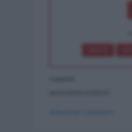
op
Dona 1€
Don
Commenti
ancora nessun commento
Abbonati per commentare