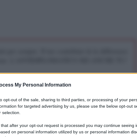
iti per sempre. Il tuo contributo fa la differenza:
mazione. L'ANTIDIPLOMATICO SEI ANCHE TU!
a 5€
Dona 15€
Scegli importo
ocess My Personal Information
to opt-out of the sale, sharing to third parties, or processing of your per
i negli Stati Uniti, nel campo del commercio e
formation for targeted advertising by us, please use the below opt-out s
lcuno, hanno paura di qualcosa. Sanno che c'è un
 selection.
 organizzato, così sottile, così attento, così
 that after your opt-out request is processed you may continue seeing i
ì pervasivo
, che è meglio non parlare più forte del
ased on personal information utilized by us or personal information dis
di condannarlo"