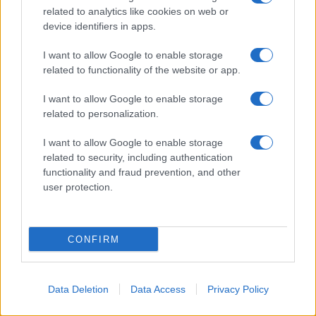
"Black Rock non perde mai" – l'allarme di
related to analytics like cookies on web or
Volpi sulla bolla tecnologica
device identifiers in apps.
27 Giugno 2026 16:24
I want to allow Google to enable storage
related to functionality of the website or app.
I want to allow Google to enable storage
#
MONDISUD
related to personalization.
I want to allow Google to enable storage
di Fabrizio Verde
related to security, including authentication
functionality and fraud prevention, and other
user protection.
Dalla Convertibilità al "grillete fiscal":
l'Argentina si consegna ai mercati (ancora
CONFIRM
una volta)
01 Agosto 2026 19:07
Data Deletion
Data Access
Privacy Policy