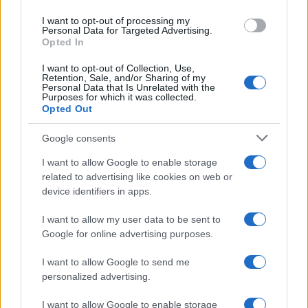
use your data for below specified purposes in below Google
Ceuta: perché il Marocco fa con noi quello che vuole
I want to opt-out of processing my
consent section.
Personal Data for Targeted Advertising.
(di Alberto Negri)
Opted In
12434
I want to opt-out of Collection, Use,
EUROPA
Retention, Sale, and/or Sharing of my
Personal Data that Is Unrelated with the
Quali sarebbero le “vittorie ucraine” decantate dai
Purposes for which it was collected.
media italici?
Opted Out
10022
Google consents
EUROPA
I want to allow Google to enable storage
Invasione di Ceuta: cosa sta accadendo
related to advertising like cookies on web or
nell'enclave spagnola?
device identifiers in apps.
9206
I want to allow my user data to be sent to
EUROPA
Google for online advertising purposes.
Quando il figlio di Netanyahu incitava
"l'occupazione musulmana" di Ceuta e Melilla
I want to allow Google to send me
8438
personalized advertising.
AMERICA LATINA
I want to allow Google to enable storage