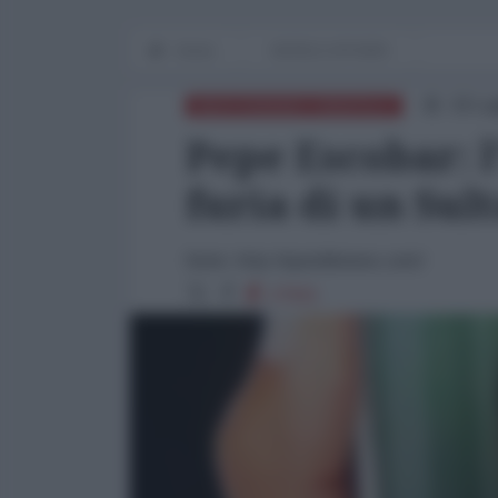
Home
WORLD AFFAIRS
18 Lu
MEDITERRANEO ORIENTALE
Pepe Escobar: l
furia di un Sul
fonte: http://sputniknews.com/
27841