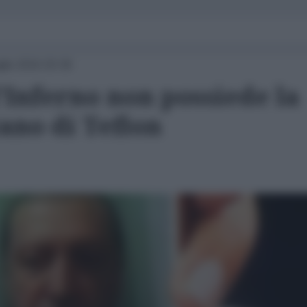
glio 2016 20:36
'Inferno non possiede la
tano di Teflon