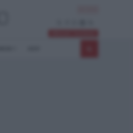
ACCEDI
Abbonati / Sostienici
NIONI
SHOP