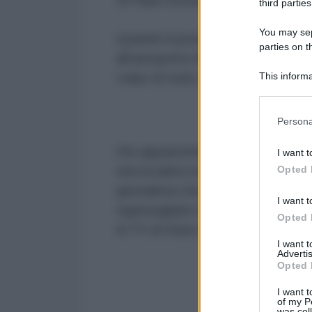
third parties
You may sepa
Quando il presidente turco/aspir
parties on t
all’aeroporto Ataturk di Istanbul 
This informa
colpo di stato contro il suo gove
Participants
Please note
Persona
information 
deny consent
Dio apparentemente utilizza Face
I want t
in below Go
Opted 
una località sconosciuta trasmes
giornalista che Erdogan è riuscit
I want t
sguinzagliare il Potere Popolare 
Opted 
la TV di Stato e proclamato di av
I want 
Advertis
Opted 
I want t
of my P
was col