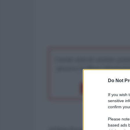
I nostri articoli saranno gratu
preserva la libera infor
Do Not Pr
Dona 1€
Don
If you wish 
sensitive in
confirm your
Please note
based ads b
di Pepe Escobar -
Sputnik