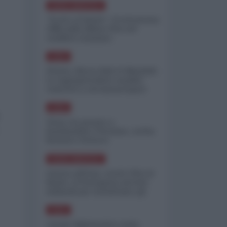
NORD-AMERICA
"Scorte al limite": il retroscena
CNN sulla difesa USA nel
conflitto iraniano
ASIA
Yemen, blocco Bab el-Mandab:
Le superpetroliere saudite
costrette a circumnavigare
l'Africa
ASIA
l'Iran era pronto a
bombardare l'Ucraina, cos'ha
fermato l'attacco
NORD-AMERICA
Guerra all'Iran, scorte USA al
limite: il Pentagono investe
miliardi per ricostituire gli
arsenali
ASIA
Canale diplomatico resta