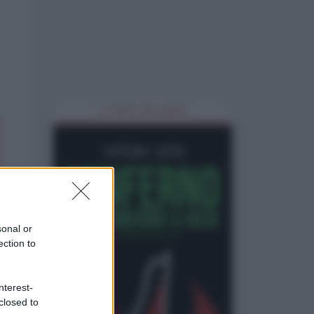
IL LIBRO DEL MESE
sonal or
ection to
nterest-
closed to