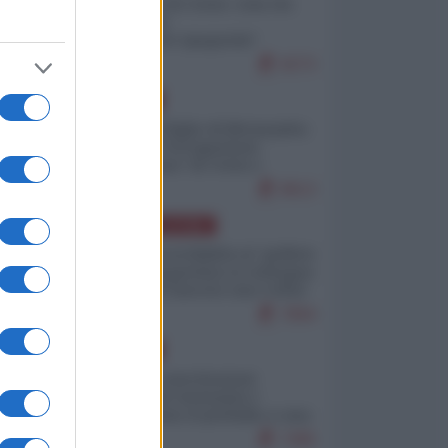
Invasione di Ceuta: cosa sta
accadendo
nell'enclave spagnola?
9273
EUROPA
Quando il figlio di Netanyahu
incitava "l'occupazione
musulmana" di Ceuta e
Melilla
8613
AMERICA LATINA
Dalla Convertibilità al "grillete
fiscal": l'Argentina si consegna
ai mercati (ancora una volta)
7894
EUROPA
Mosca: le esercitazioni
nucleari di Germania e
Francia sono il preludio a una
guerra contro la Russia
7495