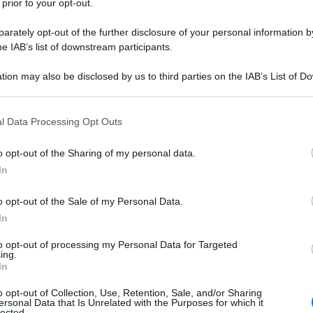
 prior to your opt-out.
rately opt-out of the further disclosure of your personal information by
ante sultano Recep Tayyip Erdogan è atterrato
he IAB’s list of downstream participants.
sabato mattina presto, ha dichiarato che il tentato
tion may also be disclosed by us to third parties on the IAB’s List of 
rno è stato un fallimento, e un «dono di Dio».
 that may further disclose it to other third parties.
 that this website/app uses one or more Google services and may gath
l Data Processing Opt Outs
including but not limited to your visit or usage behaviour. You may click 
 to Google and its third-party tags to use your data for below specifi
 Time. Attraverso un iconico filmato via iPhone da
o opt-out of the Sharing of my personal data.
ogle consent section.
In
so in diretta dalla CNN Turk da una sconcertata
o a convocare la sua legione di seguaci nelle strade,
o opt-out of the Sale of my Personal Data.
e sconfiggere la fazione militare che aveva occupato
In
er preso il potere.
to opt-out of processing my Personal Data for Targeted
ing.
In
o opt-out of Collection, Use, Retention, Sale, and/or Sharing
ersonal Data that Is Unrelated with the Purposes for which it
lected.