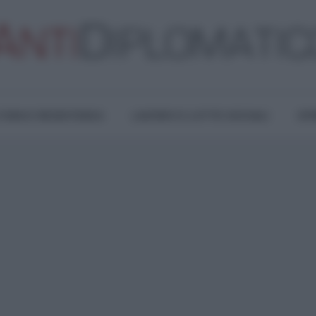
TURA E RESISTENZA
LAVORO E LOTTE SOCIALI
OPI