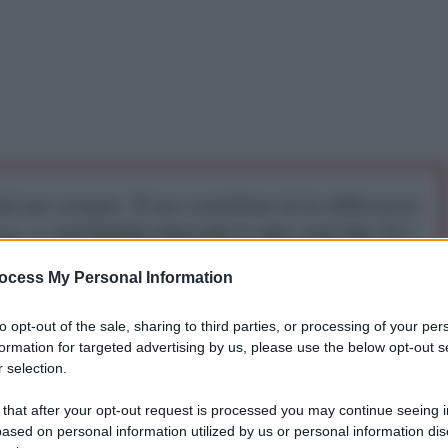
iti per sempre. Il tuo contributo fa la differenza:
mazione. L'ANTIDIPLOMATICO SEI ANCHE TU!
ocess My Personal Information
a 5€
Dona 15€
Scegli importo
to opt-out of the sale, sharing to third parties, or processing of your per
formation for targeted advertising by us, please use the below opt-out s
 selection.
 that after your opt-out request is processed you may continue seeing i
ased on personal information utilized by us or personal information dis