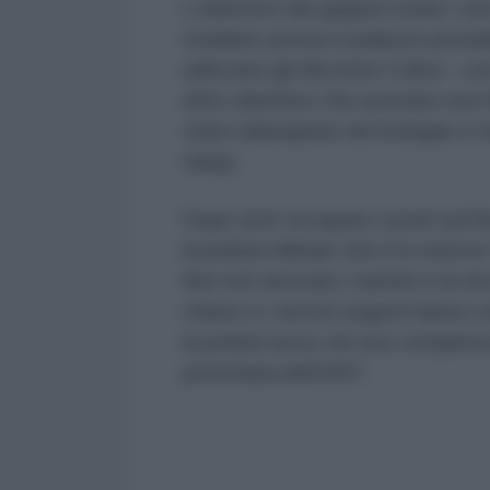
L’obiettivo dei golpisti erano i ser
Istanbul, presso il palazzo presid
utilizzato gli elicotteri Cobra - c
Altro obiettivo che avevano era l’
stato ridisegnato da Erdogan e non
rango.
Dopo aver occupato i ponti sul B
la polizia militare che è in tutta 
fine non avevano i numeri e la nec
chiave e i servizi segreti hanno 
la polizia turca, nel suo compless
pretoriana dell’AKP.