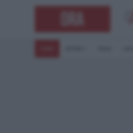
HOME
ESTERI
ITALIA
CUL