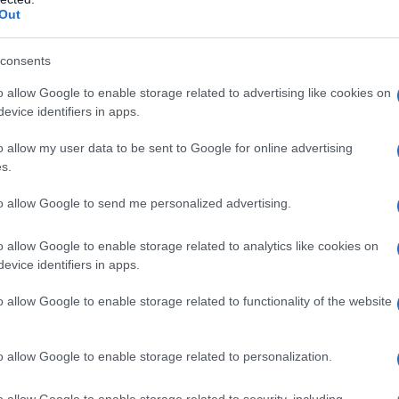
Out
trade mobili. LA chiamata di Erdogan è stata
hi che avevano ferocemente protestato contro di lui a
consents
i gas lacrimogeni e dai cannoni ad acqua della sua
o allow Google to enable storage related to advertising like cookies on
governo AKP sia disgustoso; ma lo avrebbero
evice identifiers in apps.
are fascista». Senza contare che ogni moschea della
o allow my user data to be sent to Google for online advertising
 Erdogan.
s.
to allow Google to send me personalized advertising.
o allow Google to enable storage related to analytics like cookies on
evice identifiers in apps.
 che il golpe è stato organizzato da un piccolo gruppo
o allow Google to enable storage related to functionality of the website
 in esilio In Pennsylvania Fethullah Gulen, uomo della
rimane discutibile, è chiaro che il golpe è stato un
o allow Google to enable storage related to personalization.
(I tre marmittoni); gli attuali marmittoni sono stati
o allow Google to enable storage related to security, including