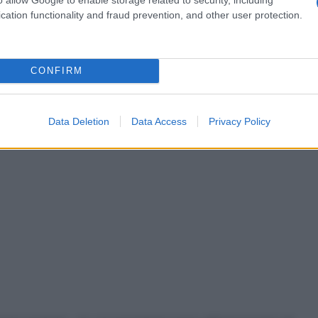
a 2° Armata Gen. Adem Huduti; il comandante della 3°
cation functionality and fraud prevention, and other user protection.
 di Stato Maggiore dell’Areonautica Akin Ozturk.
CONFIRM
Data Deletion
Data Access
Privacy Policy