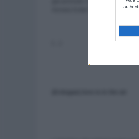
già arrestati: il comandante dell
authenti
Armata Erdal Ozturk; e l’ex Capo
(…)
(Erdogan) love is in the air