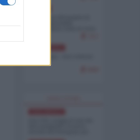
EUROPA
Petro accusa Netanyahu di
essere responsabile
"dell'invasione civile di Ceuta
da parte dei marocchini"
7117
NORD-AMERICA
Chris Hedges - Don Corleone
Trump
6969
WORLD AFFAIRS
NORD-AMERICA
Iran-USA, scoppia il caso dei
dati manipolati: il nuovo
metodo del Pentagono per
minimizzare le perdite