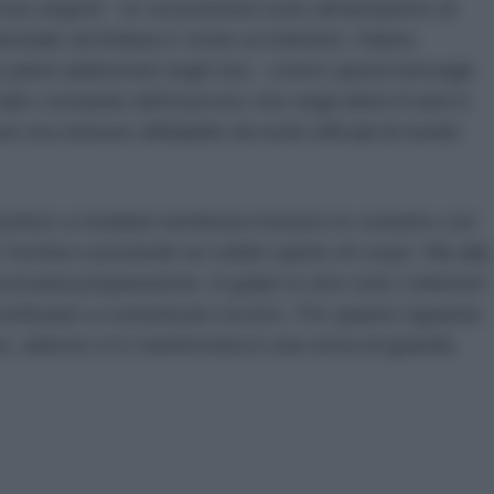
vizi segreti - le cui posizioni sono all’aeroporto di
enziale ad Ankara e vicino ai ministeri. Hanno
on piloti addestrati negli Usa - contro questi bersagli.
alto comando dell’esercito che negli ultimi 8 anni è
 era ritenuto affidabile da molti ufficiali di medio
osforo a Istanbul sembrava fossero in contatto con
la Turchia e possiede un solido spirito di corpo. Ma alla
essaria preparazione. A golpe in atto tutti i ministeri
continuato a comunicare tra loro. Per quanto riguarda
o, adesso si è trasformata in una sorta di guardia