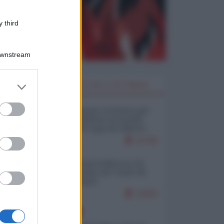
 third
Downstream
er and store
I PIÙ LETTI DELLA SETTIMANA
to grant or
ed purposes
Restare umani: la forma più
alta di ribellione al mondo
distopico di oggi (di Alberto
Bradanini)
21780
Ceuta: perché il Marocco fa
con noi quello che vuole (di
Alberto Negri)
12602
EUROPA