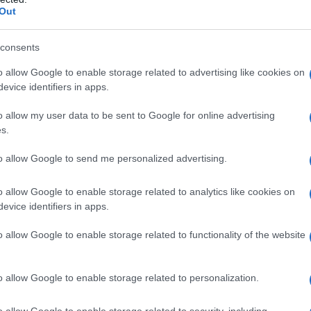
ontro, la Picierno ha provveduto a scrivere al
Out
i" e a spingere un deputato di Azione a rivolgere al
one parlamentare, per cercare di capire come fosse
consents
di una scuola italiana "narrative proprie di paesi
icierno hanno provocato l'immediato invio nella
o allow Google to enable storage related to advertising like cookies on
evice identifiers in apps.
riali, i quali, stando alle dichiarazioni degli studenti,
a mattinata professori, bidelli e lo stesso dirigente
o allow my user data to be sent to Google for online advertising
s.
ersità, la scuola italiana vede una presenza
to allow Google to send me personalized advertising.
antista spacciata come "educazione civica" o
di Storia e Letteratura. Tutto ciò non ha mai destato
o allow Google to enable storage related to analytics like cookies on
 del "pluralismo", ma è stato anzi sempre presentato
evice identifiers in apps.
el processo di costruzione di quella "Generazione
o allow Google to enable storage related to functionality of the website
rre tutti i giovani italiani.
fronto con due giornalisti per mandare in crisi tutto
o allow Google to enable storage related to personalization.
eista, segno di come questo, basandosi su finzioni e
e debole.
o allow Google to enable storage related to security, including