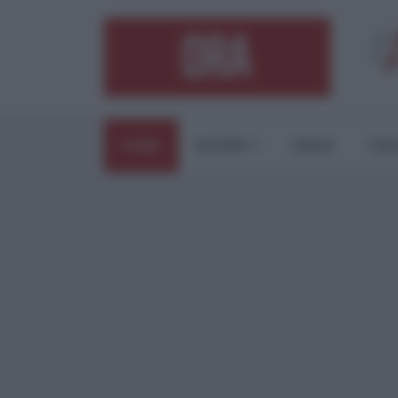
HOME
ESTERI
ITALIA
CUL