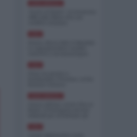
NORD-AMERICA
"Scorte al limite": il retroscena
CNN sulla difesa USA nel
conflitto iraniano
ASIA
Yemen, blocco Bab el-Mandab:
Le superpetroliere saudite
costrette a circumnavigare
l'Africa
ASIA
l'Iran era pronto a
bombardare l'Ucraina, cos'ha
fermato l'attacco
NORD-AMERICA
Guerra all'Iran, scorte USA al
limite: il Pentagono investe
miliardi per ricostituire gli
arsenali
ASIA
Canale diplomatico resta