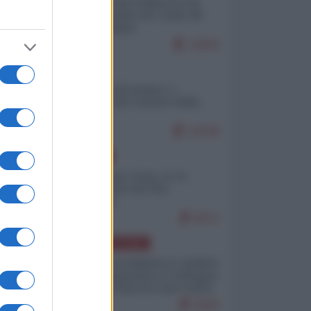
Ceuta: perché il Marocco fa
con noi quello che vuole (di
Alberto Negri)
12830
ITALIA
Il turismo di massa e i
"risvegli" del Corriere della
sera
10338
EUROPA
Cina, Russia e Iran, io ve
l’avevo detto (di Vito
Petrocelli)
8672
AMERICA LATINA
Dalla Convertibilità al "grillete
fiscal": l'Argentina si consegna
ai mercati (ancora una volta)
8069