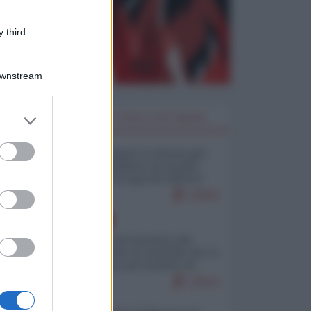
 third
Downstream
er and store
I PIÙ LETTI DELLA SETTIMANA
to grant or
ed purposes
Restare umani: la forma più
alta di ribellione al mondo
distopico di oggi (di Alberto
Bradanini)
23003
EUROPA
La mappa di Eurostat che
smonta tutte le storielle che vi
raccontano sul turismo di
massa
13514