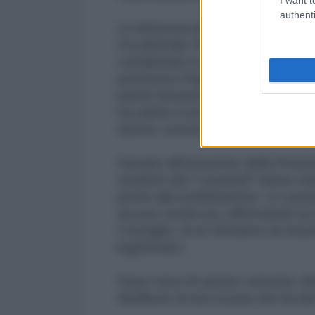
authenti
La denuncia della Picierno ha dato il
Occidentali: Più Europa, Azione,
condannare il gesto e chiedere "
permesso l'ingresso di un pensiero
partiti europeisti non sono stati g
ha subito a mezzo web numerose m
destra, sostenuti da alcuni giovani
Davanti all'intrusione della Picier
studenti del "Leopardi" hanno es
pronti alla mobilitazione. Lo stes
accuse rivolte [1], affermando la 
Consiglio, di un tentativo di str
legittimato.
Dopo mesi di azione censoria, fin
ribellione di una scuola che ha de