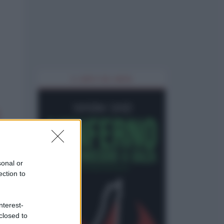
IL LIBRO DEL MESE
sonal or
ection to
nterest-
closed to