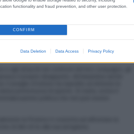
cation functionality and fraud prevention, and other user protection.
 via al fuoco di fila di tutti gli estremisti filo-
 Ora! e altre formazioni non hanno perso tempo per
risposte" al governo su come sia stato possibile aver
CONFIRM
 divergente all'interno di una scuola italiana. Ma i
li unici a reagire: il ragazzo promotore dell'incontro
inacce da parte di locali militanti di estrema
Data Deletion
Data Access
Privacy Policy
 ucraini.
no e agli attacchi nei confronti del loro compagno, gli
presso il proprio disappunto, dichiarandosi anche
so Consiglio d'Istituto ha rispedito al mittente le
natura pretestuosa di queste. Si tratta, scrive il
umentalizzazione politica che non può essere
almente la Picierno è costretta ad affrontare la
ciso di dire di no alla sua arroganza.