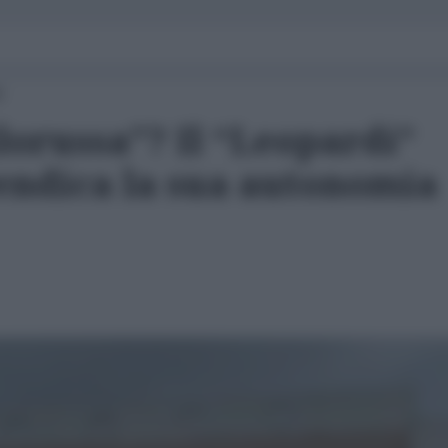
0
lorussa"? Il “Leopardi”
vendica la sua autonomia