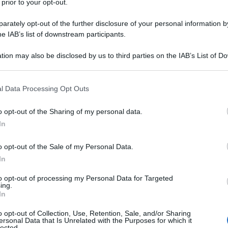
 prior to your opt-out.
rately opt-out of the further disclosure of your personal information by
he IAB’s list of downstream participants.
eopardi" di Recanati si è svolto, durante un momento
tion may also be disclosed by us to third parties on the IAB’s List of 
ne con i giornalisti Andrea Lucidi e Vincenzo Lorusso,
 that may further disclose it to other third parties.
l conflitto nel Donbass e a dare voce alla
 that this website/app uses one or more Google services and may gath
l Data Processing Opt Outs
including but not limited to your visit or usage behaviour. You may click 
 to Google and its third-party tags to use your data for below specifi
te dell'istituto, ha riscontrato l'interesse di diversi
o opt-out of the Sharing of my personal data.
ogle consent section.
ornalisti domande sul loro lavoro e sulle loro
In
o opt-out of the Sale of my Personal Data.
a bucato, anche solo per un momento, il monopolio
In
ucraino detenuto in Occidente da fondamentalisti
to opt-out of processing my Personal Data for Targeted
aese in guerra contro la Federazione Russa. Ciò non
ing.
In
a Picierno, vicepresidente del Parlamento Europeo,
tivi di censura ai danni di voci dissidenti.
o opt-out of Collection, Use, Retention, Sale, and/or Sharing
ersonal Data that Is Unrelated with the Purposes for which it
lected.