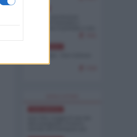
EUROPA
Mosca: le esercitazioni
nucleari di Germania e
Francia sono il preludio a una
guerra contro la Russia
7641
NORD-AMERICA
Chris Hedges - Don Corleone
Trump
7218
WORLD AFFAIRS
NORD-AMERICA
Iran-USA, scoppia il caso dei
dati manipolati: il nuovo
metodo del Pentagono per
minimizzare le perdite