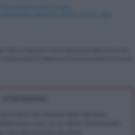
it/macerata/recanati_scuola_
espressione_garantita_ultime_
notizie_oggi-
 1999, si è laureato in Storia all'università della stessa città
o, ha partecipato e collaborato a numerose iniziative sia a livello
ATTENZIONE!
r reagire alla dittatura degli algoritmi.
iDiplomatico lede un tuo diritto fondamentale.
a vera informazione pluralista.