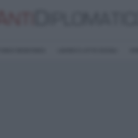
TURA E RESISTENZA
LAVORO E LOTTE SOCIALI
OPI