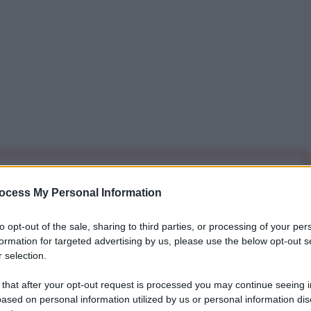
iti per sempre. Il tuo contributo fa la differenza:
ocess My Personal Information
mazione. L'ANTIDIPLOMATICO SEI ANCHE TU!
to opt-out of the sale, sharing to third parties, or processing of your per
formation for targeted advertising by us, please use the below opt-out s
a 5€
Dona 15€
Scegli importo
 selection.
 that after your opt-out request is processed you may continue seeing i
ased on personal information utilized by us or personal information dis