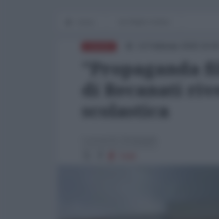
Home
IN PRIMO PIANO
14 Febbraio 2026 19:0
EUROPA
"Propaganda fi
di Recanati ri
scolastica
Leonardo Sinigaglia
7648