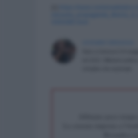
[1]
https://www.corriereadriatico.
nessuna_propaganda_liberta_d_
9355985.html
LEONARDO SINIGAGLIA
Nato a Genova il 24 maggio
nel 2022. Militante politic
cittadino che nazionale.
Abbiamo poco tempo pe
La censura imposta a l'Ant
Rivendica un