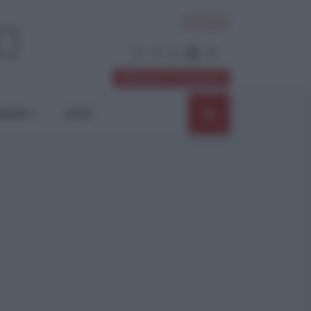
ACCEDI
Abbonati / Sostienici
NIONI
SHOP