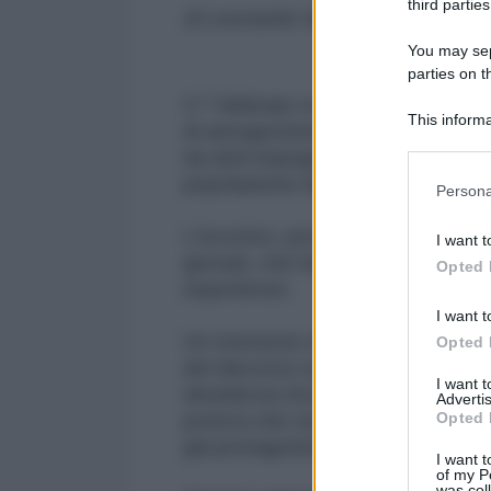
third parties
di Leonardo Sinigaglia
You may sepa
parties on t
Il 7 febbraio scorso nel Liceo "L
This informa
di autogestione, un incontro onli
Participants
da anni impegnati a documentare i
Please note
popolazione della regione.
Persona
information 
deny consent
L'incontro, promosso da uno studen
I want t
in below Go
giovani, che hanno posto ai due gi
Opted 
esperienze.
I want t
Un momento d'informazione che h
Opted 
del discorso sul conflitto russo-
I want 
desiderosi di portare il nostro P
Advertis
Opted 
poteva che suscitare l'ira di Pin
già protagonista di numerosi tenta
I want t
of my P
was col