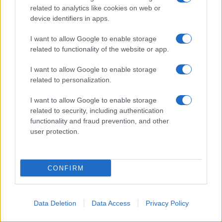
related to analytics like cookies on web or
di Fabrizio Verde
device identifiers in apps.
I want to allow Google to enable storage
related to functionality of the website or app.
Dalla Convertibilità al "grillete fiscal":
I want to allow Google to enable storage
l'Argentina si consegna ai mercati (ancora
related to personalization.
una volta)
I want to allow Google to enable storage
01 Agosto 2026 19:07
related to security, including authentication
functionality and fraud prevention, and other
user protection.
#
ECONOMIA
E
DINTORNI
CONFIRM
di Giuseppe Masala
Data Deletion
Data Access
Privacy Policy