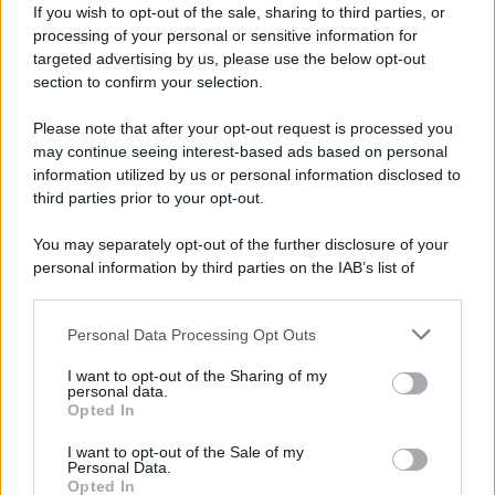
If you wish to opt-out of the sale, sharing to third parties, or
Come finirebbe una guerra tra UE e
processing of your personal or sensitive information for
Russia? Tre scenari per il 2030 (e le
targeted advertising by us, please use the below opt-out
alternative alla linea dura)
section to confirm your selection.
20 Luglio 2026 10:00
Please note that after your opt-out request is processed you
may continue seeing interest-based ads based on personal
information utilized by us or personal information disclosed to
third parties prior to your opt-out.
#
EDITORIALI
You may separately opt-out of the further disclosure of your
personal information by third parties on the IAB’s list of
downstream participants.
Personal Data Processing Opt Outs
This information may also be disclosed by us to third parties
on the IAB’s List of Downstream Participants that may further
I want to opt-out of the Sharing of my
disclose it to other third parties.
personal data.
Opted In
Please note that this website/app uses one or more Google
Cina, Russia e Iran, io ve l’avevo detto (di
services and may gather and store information including but
Vito Petrocelli)
I want to opt-out of the Sale of my
Personal Data.
not limited to your visit or usage behaviour. You may click to
07 Agosto 2026 18:00
Opted In
grant or deny consent to Google and its third-party tags to