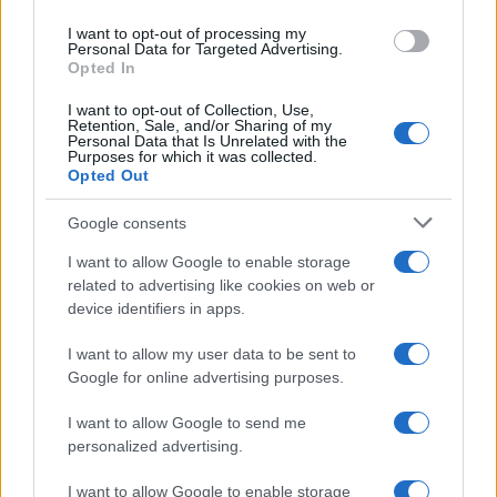
Guerra all'Iran, scorte USA al limite: il Pentagono
use your data for below specified purposes in below Google
I want to opt-out of processing my
investe miliardi per ricostituire gli arsenali
consent section.
Personal Data for Targeted Advertising.
Opted In
ASIA
I want to opt-out of Collection, Use,
Canale diplomatico resta aperto: cosa si sono detti i
Retention, Sale, and/or Sharing of my
ministri di Iran e Arabia Saudita
Personal Data that Is Unrelated with the
Purposes for which it was collected.
Opted Out
NORD-AMERICA
"Una guerra illegale": Trump minimizza le perdite in
Google consents
Iran, ma i dati lo smentiscono
I want to allow Google to enable storage
EUROPA
related to advertising like cookies on web or
Petro accusa Netanyahu di essere responsabile
device identifiers in apps.
"dell'invasione civile di Ceuta da parte dei
marocchini"
I want to allow my user data to be sent to
Google for online advertising purposes.
I want to allow Google to send me
personalized advertising.
I want to allow Google to enable storage