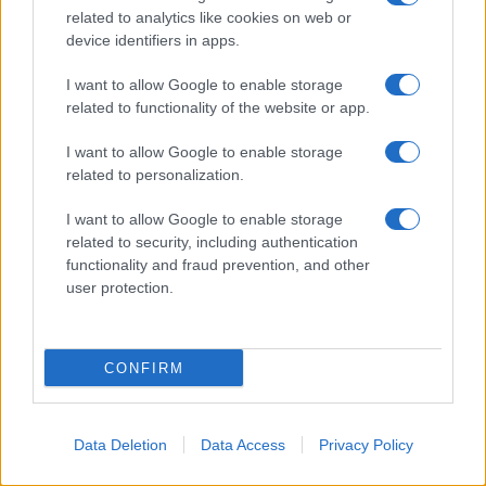
related to analytics like cookies on web or
device identifiers in apps.
I want to allow Google to enable storage
related to functionality of the website or app.
I want to allow Google to enable storage
related to personalization.
I want to allow Google to enable storage
related to security, including authentication
functionality and fraud prevention, and other
user protection.
CONFIRM
Data Deletion
Data Access
Privacy Policy