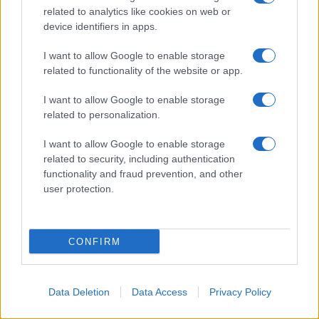
related to analytics like cookies on web or
device identifiers in apps.
I want to allow Google to enable storage
related to functionality of the website or app.
I want to allow Google to enable storage
related to personalization.
I want to allow Google to enable storage
related to security, including authentication
Il (vero) partito della guerra
functionality and fraud prevention, and other
user protection.
Paolo Desogus
28 Novembre 2025 15:00
di Paolo Desogus* La posizione dell'UE sulla guerra in
Ucraina ribadisce un dato su cui non credo che ci possano
CONFIRM
essere più dubbi è cioè la trasformazione della
Commissione nel...
Data Deletion
Data Access
Privacy Policy