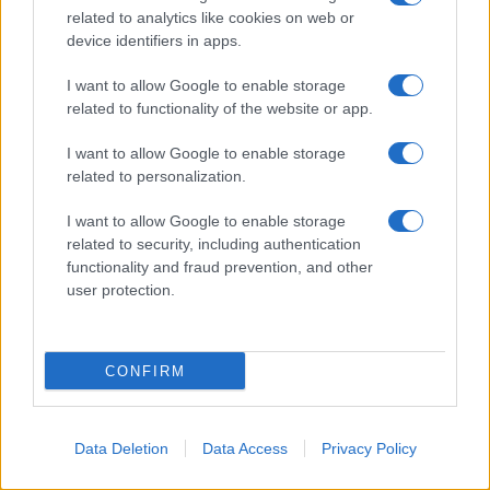
related to analytics like cookies on web or
device identifiers in apps.
I want to allow Google to enable storage
#
RETHINK.POWER
related to functionality of the website or app.
I want to allow Google to enable storage
di Alessandro Bartoloni
related to personalization.
I want to allow Google to enable storage
related to security, including authentication
functionality and fraud prevention, and other
Come finirebbe una guerra tra UE e
user protection.
Russia? Tre scenari per il 2030 (e le
alternative alla linea dura)
20 Luglio 2026 10:00
CONFIRM
Data Deletion
Data Access
Privacy Policy
#
EDITORIALI