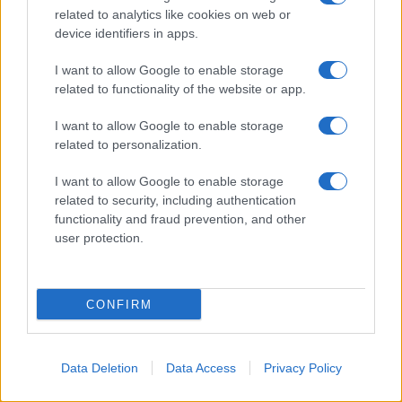
related to analytics like cookies on web or
device identifiers in apps.
#
EXODUS
I want to allow Google to enable storage
related to functionality of the website or app.
di Michelangelo Severgnini
I want to allow Google to enable storage
related to personalization.
I want to allow Google to enable storage
La Trilogia del Rimosso di Michelangelo
related to security, including authentication
Severgnini, prodotta da l'AntiDiplomatico,
functionality and fraud prevention, and other
interamente in chiaro
user protection.
24 Luglio 2026 15:49
CONFIRM
#
GENERAZIONE
ANTIDIPLOMATICA
Data Deletion
Data Access
Privacy Policy