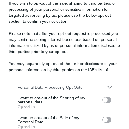
di Loretta Napoleoni
If you wish to opt-out of the sale, sharing to third parties, or
processing of your personal or sensitive information for
targeted advertising by us, please use the below opt-out
section to confirm your selection.
Please note that after your opt-out request is processed you
"Black Rock non perde mai" – l'allarme di
may continue seeing interest-based ads based on personal
Volpi sulla bolla tecnologica
information utilized by us or personal information disclosed to
third parties prior to your opt-out.
27 Giugno 2026 16:24
You may separately opt-out of the further disclosure of your
personal information by third parties on the IAB’s list of
downstream participants.
#
MONDISUD
Personal Data Processing Opt Outs
This information may also be disclosed by us to third parties
on the IAB’s List of Downstream Participants that may further
di Fabrizio Verde
I want to opt-out of the Sharing of my
disclose it to other third parties.
personal data.
Opted In
Please note that this website/app uses one or more Google
services and may gather and store information including but
I want to opt-out of the Sale of my
Personal Data.
not limited to your visit or usage behaviour. You may click to
Opted In
grant or deny consent to Google and its third-party tags to