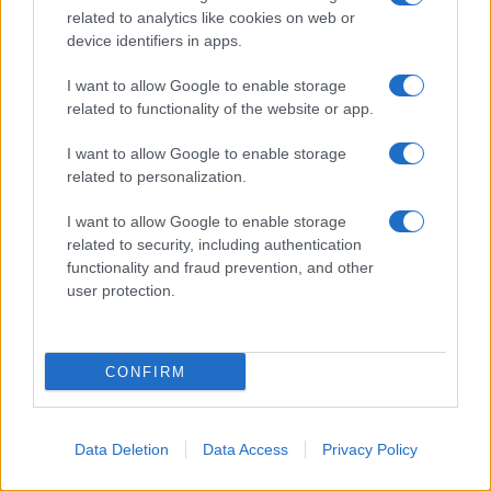
#
EXODUS
related to analytics like cookies on web or
device identifiers in apps.
di Michelangelo Severgnini
I want to allow Google to enable storage
related to functionality of the website or app.
I want to allow Google to enable storage
related to personalization.
La Trilogia del Rimosso di Michelangelo
Severgnini, prodotta da l'AntiDiplomatico,
I want to allow Google to enable storage
interamente in chiaro
related to security, including authentication
functionality and fraud prevention, and other
24 Luglio 2026 15:49
user protection.
CONFIRM
#
GENERAZIONE
ANTIDIPLOMATICA
Data Deletion
Data Access
Privacy Policy