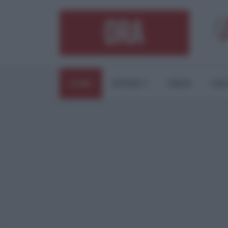
HOME
ESTERI
ITALIA
CUL