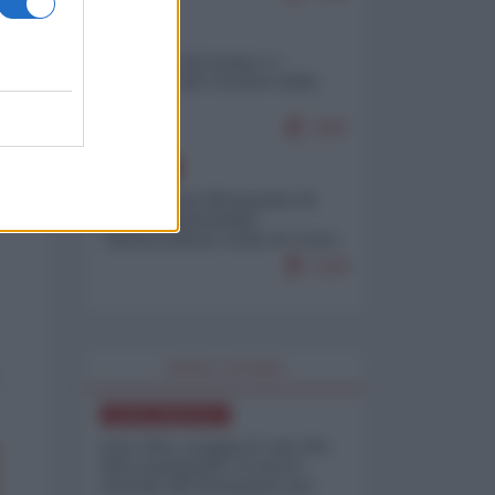
ITALIA
Il turismo di massa e i
"risvegli" del Corriere della
sera
7297
EUROPA
Petro accusa Netanyahu di
essere responsabile
"dell'invasione civile di Ceuta
da parte dei marocchini"
7120
WORLD AFFAIRS
NORD-AMERICA
Iran-USA, scoppia il caso dei
dati manipolati: il nuovo
metodo del Pentagono per