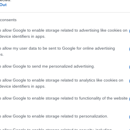
Out
miei acquisti li avevo pagati con la carta di credito,
euro?"
consents
o allow Google to enable storage related to advertising like cookies on
 mi ha sorriso. "Io non ne ho bisogno- mi ha risposto-
evice identifiers in apps.
: " Odio gli sprechi e quello che trovo lo cucino e lo
lei non sa quanta roba buona si butta via.."
o allow my user data to be sent to Google for online advertising
s.
gli ho dato la moneta, gli ho augurato buona fortuna
to allow Google to send me personalized advertising.
ito sull'auto mentre dietro i clacson mi sgridavano.
o allow Google to enable storage related to analytics like cookies on
no che ci rassegniamo a vivere.
evice identifiers in apps.
rsino incomprensibili, dall'altro la povertà che
o allow Google to enable storage related to functionality of the website
a che un poco alla volta copre aree sempre più
o allow Google to enable storage related to personalization.
n po' alla volta, come la rana bollita dell'antica
o allow Google to enable storage related to security, including