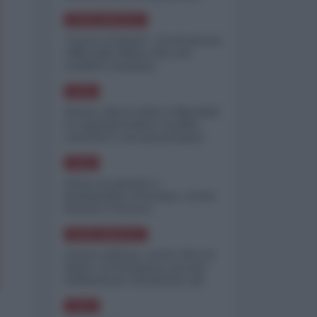
minimizzare le perdite
NORD-AMERICA
"Scorte al limite": il retroscena
CNN sulla difesa USA nel
conflitto iraniano
ASIA
Yemen, blocco Bab el-Mandab:
Le superpetroliere saudite
costrette a circumnavigare
l'Africa
ASIA
l'Iran era pronto a
bombardare l'Ucraina, cos'ha
fermato l'attacco
NORD-AMERICA
Guerra all'Iran, scorte USA al
limite: il Pentagono investe
miliardi per ricostituire gli
arsenali
ASIA