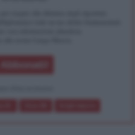
r reagire alla dittatura degli algoritmi.
iDiplomatico lede un tuo diritto fondamentale.
a vera informazione pluralista.
a alla nostra Lunga Marcia.
Abbonati!
pure effettua una donazione
a 5€
Dona 15€
Scegli importo