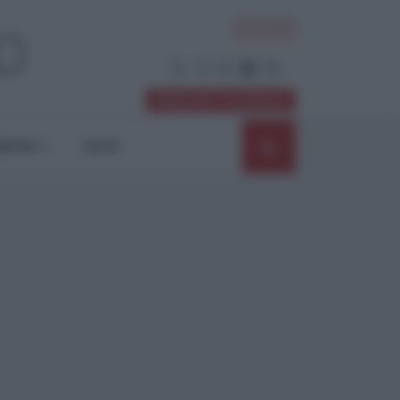
ACCEDI
Abbonati / Sostienici
NIONI
SHOP