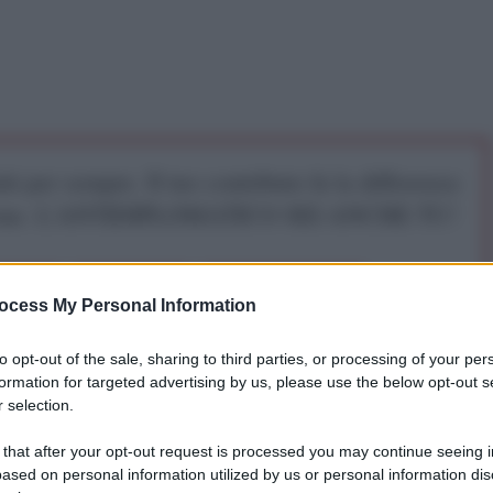
iti per sempre. Il tuo contributo fa la differenza:
mazione. L'ANTIDIPLOMATICO SEI ANCHE TU!
a 5€
Dona 15€
Scegli importo
ocess My Personal Information
to opt-out of the sale, sharing to third parties, or processing of your per
formation for targeted advertising by us, please use the below opt-out s
 selection.
 that after your opt-out request is processed you may continue seeing i
o con il mio cellulare davanti al supermercato vicino
ased on personal information utilized by us or personal information dis
 di Brescia, una delle città più ricche d'Italia.