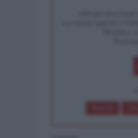
Abbiamo poco tempo pe
La censura imposta a l'Ant
Rivendica un
Partecip
op
Dona 1€
Don