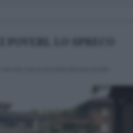
I POVERI, LO SPRECO
alla volta, come la rana bollita dell'antica storiella."