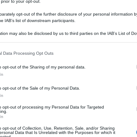
 prior to your opt-out.
assonetto alla ricerca di cibo, come le verdure e la
rately opt-out of the further disclosure of your personal information by
muretto dietro di lui, è un pensionato come me,
he IAB’s list of downstream participants.
ma più povero.
tion may also be disclosed by us to third parties on the IAB’s List of 
 that may further disclose it to other third parties.
hanno colpito quando stavo salendo in macchina
amai abituati a vedere senza tetto e rom cercare
 that this website/app uses one or more Google services and may gath
l Data Processing Opt Outs
Una volta ho letto di una ragazzina che era rimasta
including but not limited to your visit or usage behaviour. You may click 
 to Google and its third-party tags to use your data for below specifi
o opt-out of the Sharing of my personal data.
ogle consent section.
In
asi cosa che suppongo possa essere riutilizzata la
on dentro di esso.
o opt-out of the Sale of my Personal Data.
In
olo scorso sindacalista a Torino, e nel mercato di
 poveri che, dopo la chiusura delle bancarelle,
to opt-out of processing my Personal Data for Targeted
ing.
i scarti sparsi per terra. Ma una scena così mi è
In
r questo l'ho ripresa. Poi però mi sono vergognato
ermato l'auto quasi in mezzo alla strada e mi sono
o opt-out of Collection, Use, Retention, Sale, and/or Sharing
ersonal Data that Is Unrelated with the Purposes for which it
a nel cassonetto.
lected.