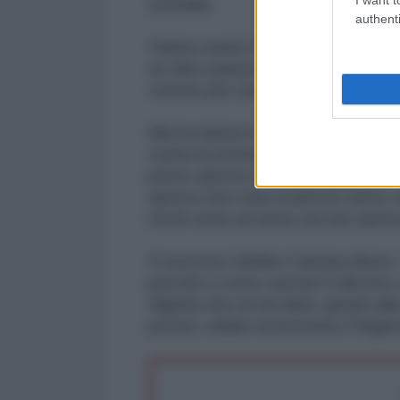
storiella.
authenti
Hanno usato il razzismo e la xen
un altro paese e di un altro colo
venuto per stare bene.
Ma la marea è ancora salita, e ora
come la nostra. Ha ragione quel po
primo spreco è quello della ricc
spreco non solo scarta le merci,
ricchi sono un lusso ed uno spre
Il vescovo Helder Camara disse: "s
perché ci sono i poveri ti dicono
dignità che mi ha dato, grazie al
poveri, odiare la povertà e l'ingius