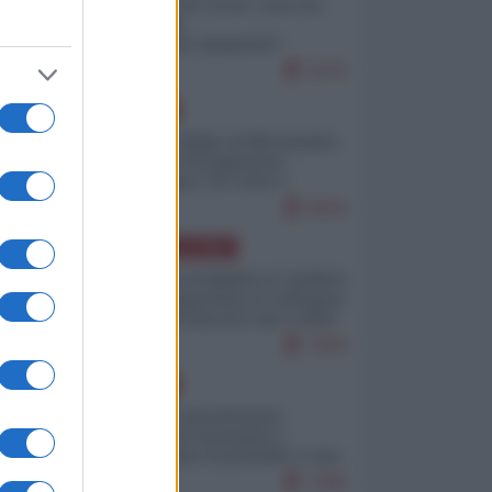
Invasione di Ceuta: cosa sta
accadendo
nell'enclave spagnola?
9275
EUROPA
Quando il figlio di Netanyahu
incitava "l'occupazione
musulmana" di Ceuta e
Melilla
8616
AMERICA LATINA
Dalla Convertibilità al "grillete
fiscal": l'Argentina si consegna
ai mercati (ancora una volta)
7904
EUROPA
Mosca: le esercitazioni
nucleari di Germania e
Francia sono il preludio a una
guerra contro la Russia
7495