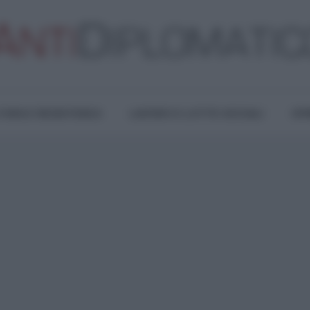
TURA E RESISTENZA
LAVORO E LOTTE SOCIALI
OPI