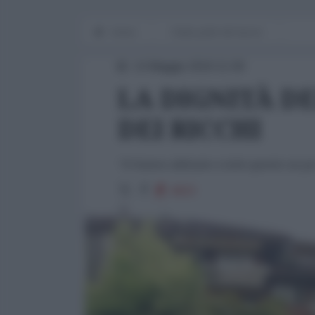
Home
Dalla parte del lavoro
14 Maggio 2016 11:00
LA DIGNITÀ DE
DEI RICCHI
"Ci hanno abituato a tutto questo un po' 
4923