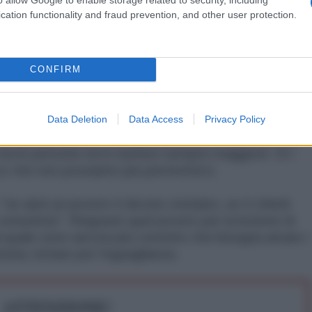
cation functionality and fraud prevention, and other user protection.
ofobia, per presentare il povero come un estraneo di
re di pelle, che basterebbe rimandare là dove è
CONFIRM
 travolge chi ha una faccia, un dialetto una vita
vero, la nostra è la società degli sprechi, ma il
Data Deletion
Data Access
Privacy Policy
hezza accumulata in sempre più ridotte mani. Questo
 ma le persone ed in numero sempre maggiore. Sì i
co che non possiamo più permetterci.
e aiuti un povero ti dicono cristiano, se ti chiedi
 comunista". Ringrazio quel povero per la lezione di
la quale sono ancora più convinto che bisogna amare i
tizia, lottare per l'eguaglianza.
ATTENZIONE!