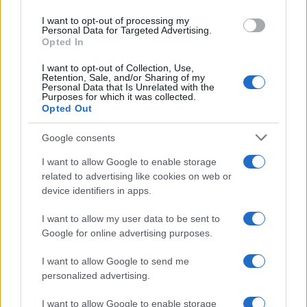
use your data for below specified purposes in below Google
I want to opt-out of processing my
consent section.
Personal Data for Targeted Advertising.
Opted In
I want to opt-out of Collection, Use,
Retention, Sale, and/or Sharing of my
Personal Data that Is Unrelated with the
Purposes for which it was collected.
Opted Out
Google consents
I want to allow Google to enable storage
related to advertising like cookies on web or
device identifiers in apps.
I want to allow my user data to be sent to
Google for online advertising purposes.
I want to allow Google to send me
personalized advertising.
I want to allow Google to enable storage