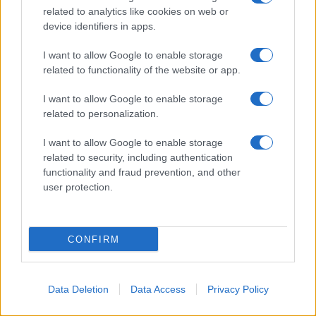
related to analytics like cookies on web or
device identifiers in apps.
I want to allow Google to enable storage
related to functionality of the website or app.
I want to allow Google to enable storage
related to personalization.
I PIÙ LETTI DELLA SETTIMANA
I want to allow Google to enable storage
Restare umani: la forma più alta di ribellione al
related to security, including authentication
mondo distopico di oggi (di Alberto Bradanini)
functionality and fraud prevention, and other
20294
user protection.
Ceuta: perché il Marocco fa con noi quello che vuole
(di Alberto Negri)
CONFIRM
12442
EUROPA
Quali sarebbero le “vittorie ucraine” decantate dai
Data Deletion
Data Access
Privacy Policy
media italici?