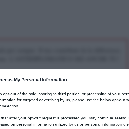
iti per sempre. Il tuo contributo fa la differenza:
mazione. L'ANTIDIPLOMATICO SEI ANCHE TU!
a 5€
Dona 15€
Scegli importo
ocess My Personal Information
to opt-out of the sale, sharing to third parties, or processing of your per
formation for targeted advertising by us, please use the below opt-out s
 selection.
B
 that after your opt-out request is processed you may continue seeing i
ased on personal information utilized by us or personal information dis