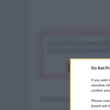
I nostri articoli saranno gratu
preserva la libera infor
Dona 1€
Don
Do Not Pr
If you wish 
sensitive in
confirm your
di Federico Giusti, Delegato CU
Please note
based ads b