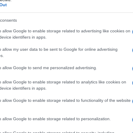
iva, gestionale ed economica dei sistemi»
Out
 sindacati di base, che una quattordicesima
rebbe portato benefici maggiori in termini stipendiali
consents
roduttività sul quale gravano istituti contrattuali dei
o allow Google to enable storage related to advertising like cookies on
li i dipendenti con crescenti sperequazioni per altro
evice identifiers in apps.
nazionali vigenti.
o allow my user data to be sent to Google for online advertising
nterni ed esterni finirà con il far decidere la
s.
rio a quanti non hanno conoscenze della macchina
to allow Google to send me personalized advertising.
alutazioni pilotate dall'alto e caratterizzate da
lla Pa non è responsabile dei disservizi al cittadino,
o allow Google to enable storage related to analytics like cookies on
ternazione di un mero punto di vista su come
evice identifiers in apps.
 scaturire in procedimenti disciplinari.
o allow Google to enable storage related to functionality of the website
ravvivere necessita di rinnovarsi ed assumere
re al singolo dipendente di avere voce in capitolo
viene invece schiacciato e lo stesso vale per la
o allow Google to enable storage related to personalization.
o allow Google to enable storage related to security, including