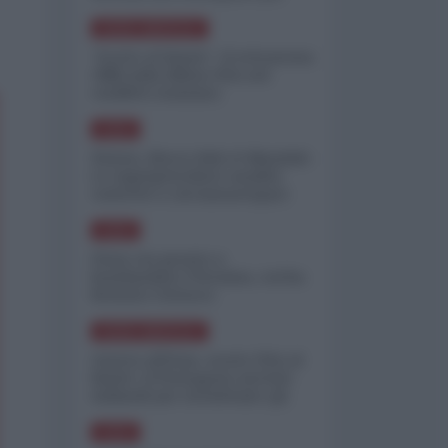
minimizzare le perdite
NORD-AMERICA
"Scorte al limite": il retroscena
CNN sulla difesa USA nel
conflitto iraniano
ASIA
Yemen, blocco Bab el-Mandab:
Le superpetroliere saudite
costrette a circumnavigare
l'Africa
ASIA
l'Iran era pronto a
bombardare l'Ucraina, cos'ha
fermato l'attacco
NORD-AMERICA
Guerra all'Iran, scorte USA al
limite: il Pentagono investe
miliardi per ricostituire gli
arsenali
ASIA