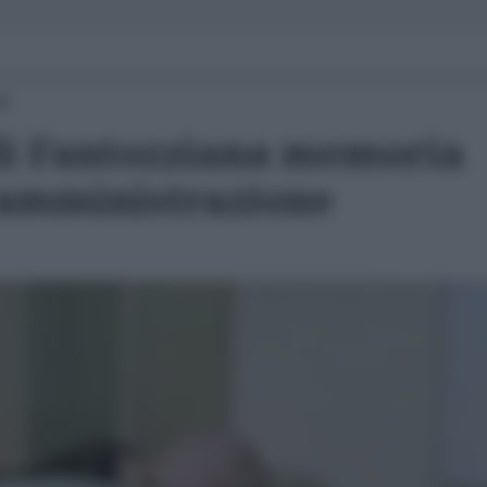
58
di Fantozziana memoria
 amministrazione