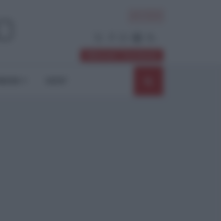
ACCEDI
Abbonati / Sostienici
NIONI
SHOP