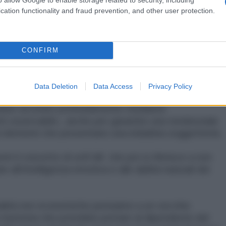
cation functionality and fraud prevention, and other user protection.
onale che mette insieme il populismo becero di chi
presentandosi alla occorrenza con sembianze pseudo
picamente manageriali, all'avvento della leadership.
CONFIRM
 riconoscimento della capacità d’agire delle persone,
a costruzione del team ad alte performance, la
llo di integrità ed etica professionale"?
Data Deletion
Data Access
Privacy Policy
vrebbe avvenire preferibilmente mediante
i osservabili», anche per garantire una tendenziale
i elementi che presentano una indubbia soggettività.
i il concetto di soft kill che poi si riferisce a non
all’intelligenza emotiva e alle abilità naturali dei
ialità non economiche pensiamo a un vecchio
a memoria che potrebbe portare al dipendente del