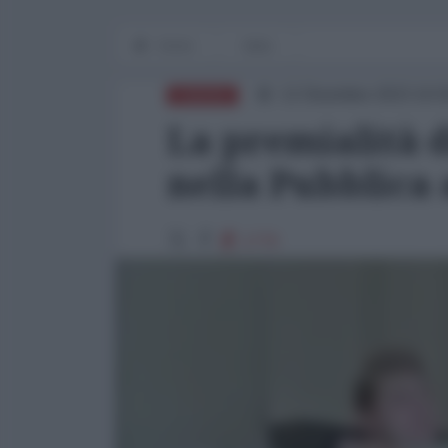
Home
Italia
12 Dicembre 2023 16:
EUROPA
La premialità 
nella Pubblica
1779