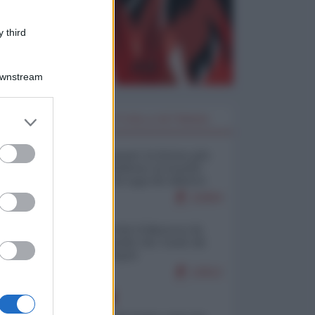
 third
Downstream
er and store
I PIÙ LETTI DELLA SETTIMANA
to grant or
ed purposes
Restare umani: la forma più
alta di ribellione al mondo
distopico di oggi (di Alberto
Bradanini)
21804
Ceuta: perché il Marocco fa
con noi quello che vuole (di
Alberto Negri)
12612
EUROPA