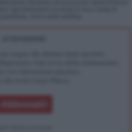
tificazione destinate ad accrescere carichi di lavoro
ano ogni distinzione tra tempi di vita e tempi di
a pandemia, con lo smart working.
ATTENZIONE!
r reagire alla dittatura degli algoritmi.
iDiplomatico lede un tuo diritto fondamentale.
a vera informazione pluralista.
a alla nostra Lunga Marcia.
Abbonati!
pure effettua una donazione