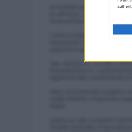
authenti
Un modello organizzativo e gesti
ha affossato i servizi pubblici 
democratiche insieme a modelli ti
Come si tradurrà in sostanza il "
l’assunzione di responsabilità, l
capacità di rappresentare un mode
Tale valutazione, tra l’altro, do
l’individuazione di «comportament
oggettività alla considerazione d
Viene strombazzato ai quattro vent
meglio definite competenze legate 
singoli
Quanto poi alle cosiddette prem
modello aziendale di fantozzian