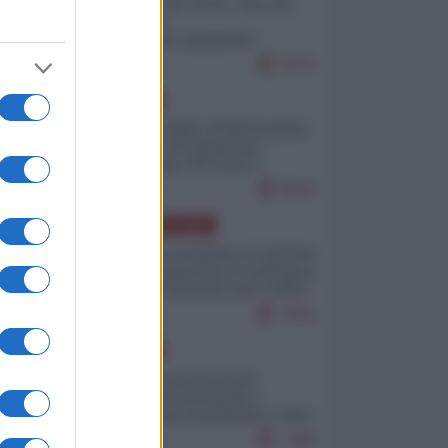
Invasione di Ceuta: cosa sta
accadendo
nell'enclave spagnola?
9275
EUROPA
Quando il figlio di Netanyahu
incitava "l'occupazione
musulmana" di Ceuta e
Melilla
8616
AMERICA LATINA
Dalla Convertibilità al "grillete
fiscal": l'Argentina si consegna
ai mercati (ancora una volta)
7902
EUROPA
Mosca: le esercitazioni
nucleari di Germania e
Francia sono il preludio a una
guerra contro la Russia
7495