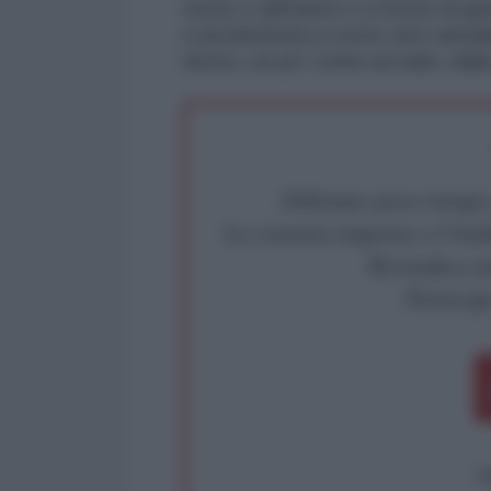
mese o dell'anno e a forme di gra
e produttività a costo zero annull
lavoro, un po' come accade, dall
Abbiamo poco tempo pe
La censura imposta a l'Ant
Rivendica un
Partecip
op