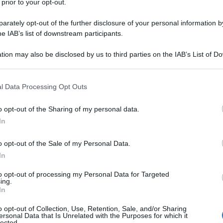
 prior to your opt-out.
 sulla performance ben presto le ritroveremo
i contratti nazionali del comparto pubblico, si va
rately opt-out of the further disclosure of your personal information by
azia che dalla valutazione con i classici voti si
he IAB’s list of downstream participants.
geriale ed imprenditoriale da estendere a tutta la
tion may also be disclosed by us to third parties on the IAB’s List of 
 that may further disclose it to other third parties.
ella valutazione gerarchica, sostenibilità, leadership
 that this website/app uses one or more Google services and may gath
 sistema di controllo costruito sulla promessa che
l Data Processing Opt Outs
including but not limited to your visit or usage behaviour. You may click 
à contare qualcosa nella gestione della macchina
 to Google and its third-party tags to use your data for below specifi
o opt-out of the Sharing of my personal data.
uo ruolo è sempre più subalterno alle logiche
ogle consent section.
In
della produttività e di sostanziale distribuzione
o opt-out of the Sale of my Personal Data.
In
mento del potere di acquisto dei salari
i contratti nazionali, si pensa a nuove forme di
to opt-out of processing my Personal Data for Targeted
ing.
do della produttività generale, premi a pochi
In
o opt-out of Collection, Use, Retention, Sale, and/or Sharing
ersonal Data that Is Unrelated with the Purposes for which it
alità saranno possibili ed in altri no visto il criterio
lected.