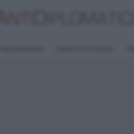
TURA E RESISTENZA
LAVORO E LOTTE SOCIALI
OPI