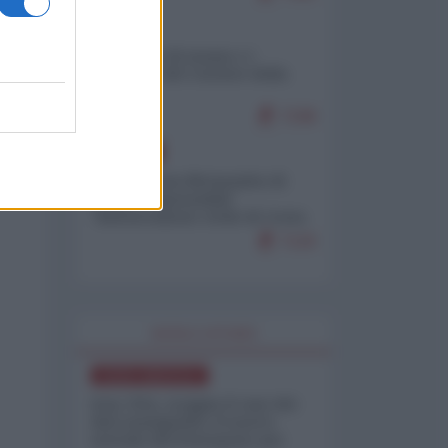
ITALIA
Il turismo di massa e i
"risvegli" del Corriere della
sera
7248
EUROPA
Petro accusa Netanyahu di
essere responsabile
"dell'invasione civile di Ceuta
da parte dei marocchini"
7120
WORLD AFFAIRS
NORD-AMERICA
Iran-USA, scoppia il caso dei
dati manipolati: il nuovo
metodo del Pentagono per